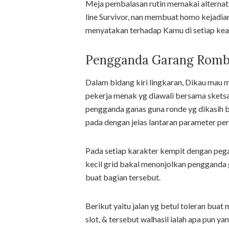
Meja pembalasan rutin memakai alternatif
line Survivor, nan membuat homo kejadia
menyatakan terhadap Kamu di setiap kead
Pengganda Garang Rombo
Dalam bidang kiri lingkaran, Dikau mau
pekerja menak yg diawali bersama sketsa
pengganda ganas guna ronde yg dikasih bu
pada dengan jelas lantaran parameter pe
Pada setiap karakter kempit dengan pega
kecil grid bakal menonjolkan pengganda
buat bagian tersebut.
Berikut yaitu jalan yg betul toleran bu
slot, & tersebut walhasil ialah apa pun 