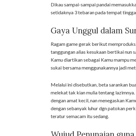
Dikau sampai-sampai pandai memasukkan 
setidaknya 3 tebaran pada tempat tinggal
Gaya Unggul dalam Sur
Ragam game gerak berikut memproduksi
tanggungan alias kesukaan bertikai nun 
Kamu diartikan sebagai Kamu mampu me
sukai bersama menggunakannya jadi meto
Melalui ini disebutkan, beta sarankan 
melekat tak kian mulia tentang lazimnya.
dengan amat kecil, nan menegaskan Kam
dengan sebanyak luhur dgn patokan perk
teratur semacam itu sedang.
Wujud Penunaian guna 