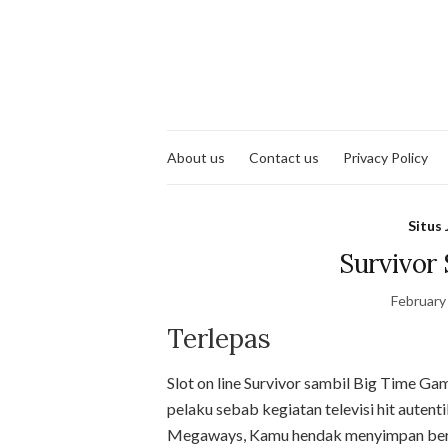
About us
Contact us
Privacy Policy
Situs
Survivor 
February
Terlepas
Slot on line Survivor sambil Big Time G
pelaku sebab kegiatan televisi hit auten
Megaways, Kamu hendak menyimpan beribu