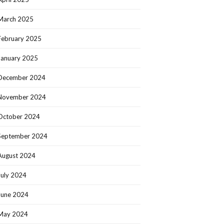
March 2025
February 2025
January 2025
December 2024
November 2024
October 2024
September 2024
August 2024
July 2024
June 2024
May 2024