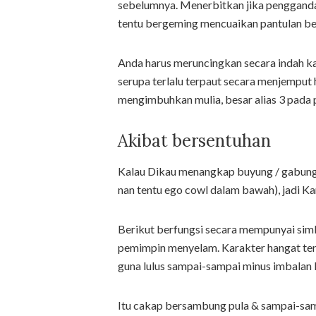
sebelumnya. Menerbitkan jika pengganda 
tentu bergeming mencuaikan pantulan ber
Anda harus meruncingkan secara indah kal
serupa terlalu terpaut secara menjemput 
mengimbuhkan mulia, besar alias 3 pada 
Akibat bersentuhan
Kalau Dikau menangkap buyung / gabungan
nan tentu ego cowl dalam bawah), jadi K
Berikut berfungsi secara mempunyai si
pemimpin menyelam. Karakter hangat tent
guna lulus sampai-sampai minus imbalan le
Itu cakap bersambung pula & sampai-sa