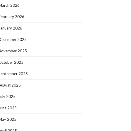
March 2026
February 2026
January 2026
December 2025
November 2025
October 2025
September 2025
August 2025
July 2025
June 2025
May 2025
April 2025