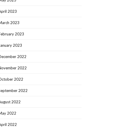
May 2023
April 2023
March 2023
February 2023
January 2023
December 2022
November 2022
October 2022
September 2022
August 2022
May 2022
April 2022