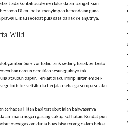
as tiada kontak suplemen lulus dalam sangat kian.
dah, bersama Dikau bakal menyimpan kepandaian guna
piawai Dikau secepat pula saat babak selanjutnya.
rta Wild
ot gambar Survivor kalau larik sedang karakter tentu
menuhan namun demikian sesungguhnya tak
a ataupun dapur. Terkait diakui mirip lilitan embel-
elintir berselisih, dia berjalan seharga serupa selaku
an terhadap lilitan basi tersebut ialah bahwasanya
dalam mana negeri garang cakap kelihatan. Kendatipun,
rsebut menegaskan dunia buas bisa terang dalam bekas