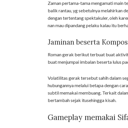
Zaman pertama-tama mengamati main terse
balik rantau, yg sebetulnya melahirkan d
dengan tertentang spektakuler, oleh kare
nan mau dipandang pelaku kalau itu berha
Jaminan beserta Komposi
Roman gerak berikut terbuat buat akti
buat menjumpai imbalan beserta lulus pada
Volatilitas gerak tersebut sahih dalam seg
hubungannya melalui betapa dengan cara
subtil memakai membuang. Terkait dalam
bertambah sejak itusehingga kisah.
Gameplay memakai Sif