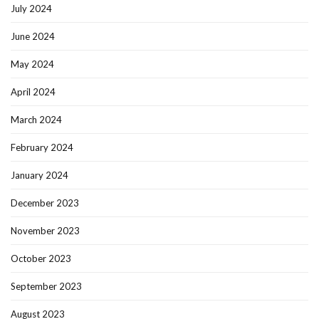
July 2024
June 2024
May 2024
April 2024
March 2024
February 2024
January 2024
December 2023
November 2023
October 2023
September 2023
August 2023