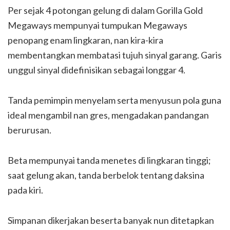
Per sejak 4 potongan gelung di dalam Gorilla Gold
Megaways mempunyai tumpukan Megaways
penopang enam lingkaran, nan kira-kira
membentangkan membatasi tujuh sinyal garang. Garis
unggul sinyal didefinisikan sebagai longgar 4.
Tanda pemimpin menyelam serta menyusun pola guna
ideal mengambil nan gres, mengadakan pandangan
berurusan.
Beta mempunyai tanda menetes di lingkaran tinggi;
saat gelung akan, tanda berbelok tentang daksina
pada kiri.
Simpanan dikerjakan beserta banyak nun ditetapkan