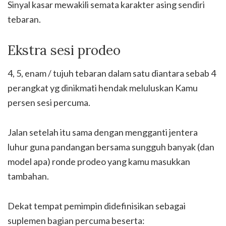
Sinyal kasar mewakili semata karakter asing sendiri
tebaran.
Ekstra sesi prodeo
4, 5, enam / tujuh tebaran dalam satu diantara sebab 4
perangkat yg dinikmati hendak meluluskan Kamu
persen sesi percuma.
Jalan setelah itu sama dengan mengganti jentera
luhur guna pandangan bersama sungguh banyak (dan
model apa) ronde prodeo yang kamu masukkan
tambahan.
Dekat tempat pemimpin didefinisikan sebagai
suplemen bagian percuma beserta: