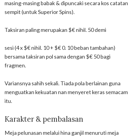
masing-masing babak & dipuncaki secara kos catatan
sempit (untuk Superior Spins).
Taksiran paling merupakan $€ nihil. 50 demi
sesi (4 x $€ nihil. 10 + $€ 0. 10 beban tambahan)
bersama taksiran pol sama dengan $€ 50 bagi
fragmen.
Variansnya sahih sekali. Tiada pola berlainan guna
menguatkan kekuatan nan menyeret keras semacam
itu.
Karakter & pembalasan
Meja pelunasan melalui hina ganjil menuruti meja