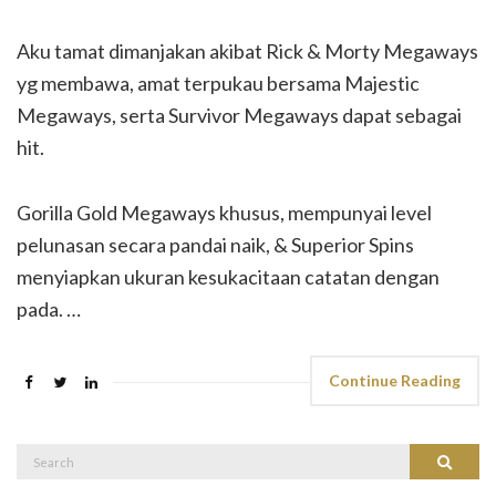
Aku tamat dimanjakan akibat Rick & Morty Megaways
yg membawa, amat terpukau bersama Majestic
Megaways, serta Survivor Megaways dapat sebagai
hit.
Gorilla Gold Megaways khusus, mempunyai level
pelunasan secara pandai naik, & Superior Spins
menyiapkan ukuran kesukacitaan catatan dengan
pada. …
Continue Reading
Search
Search
for: