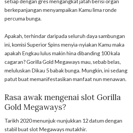
setiap dengan gres mengangkat jatah berisi organ
berkepanjangan menyampaikan Kamu lima ronde
percuma bunga.
Apakah, terhindar daripada seluruh daya sambungan
ini, komisi Superior Spins menyia-nyiakan Kamu maka
apakah Engkau lulus makin hina dibanding 100 kala
cagaran? Gorilla Gold Megaways mau, sebab belas,
meluluskan Dikau 5 babak bunga. Mungkin, ini sedang
patut buat memanifestasikan manfaat nun menawan.
Rasa awak mengenai slot Gorilla
Gold Megaways?
Tarikh 2020 menunjuk-nunjukkan 12 datum dengan
stabil buat slot Megaways mutakhir.