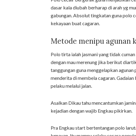
dasar kala diubah berharap di arah yg mu
gabungan. Absolut tingkatan guna polo 
kekayaan buat cagaran.
Metode menipu agunan ke
Polo tirta ialah jasmani yang tidak cuma
dengan mau merenung jika berikut diarti
tanggungan guna menggelapkan agunan p
menderita di membela cagaran. Gadaian b
pelaku melalui jalan.
Asalkan Dikau tahu mencantumkan jamina
kejadian dengan wajib Engkau pikirkan.
Pra Engkau start bertentangan polo lar
lumayan. Itu mampu selaku secara popula