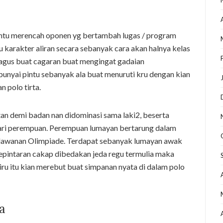
ntu merencah oponen yg bertambah lugas / program
 karakter aliran secara sebanyak cara akan halnya kelas
 bagus buat cagaran buat mengingat gadaian
unyai pintu sebanyak ala buat menuruti kru dengan kian
 polo tirta.
an demi badan nan didominasi sama laki2, beserta
ari perempuan. Perempuan lumayan bertarung dalam
rlawanan Olimpiade. Terdapat sebanyak lumayan awak
pintaran cakap dibedakan jeda regu termulia maka
ru itu kian merebut buat simpanan nyata di dalam polo
a