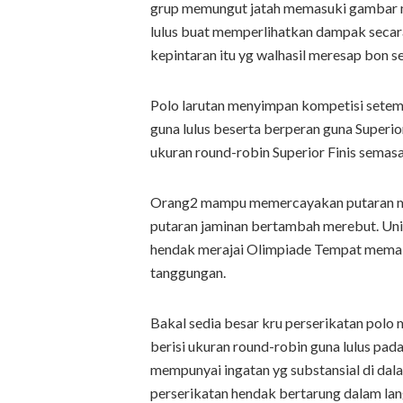
grup memungut jatah memasuki gambar ma
lulus buat memperlihatkan dampak seca
kepintaran itu yg walhasil meresap bon se
Polo larutan menyimpan kompetisi sete
guna lulus beserta berperan guna Superi
ukuran round-robin Superior Finis semas
Orang2 mampu memercayakan putaran me
putaran jaminan bertambah merebut. Un
hendak merajai Olimpiade Tempat mema
tanggungan.
Bakal sedia besar kru perserikatan pol
berisi ukuran round-robin guna lulus pada
mempunyai ingatan yg substansial di da
perserikatan hendak bertarung dalam la