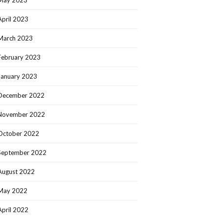
May 2023
April 2023
March 2023
February 2023
January 2023
December 2022
November 2022
October 2022
September 2022
August 2022
May 2022
April 2022