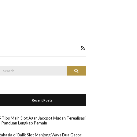
Search
Search
or:
Recent Posts
5 Tips Main Slot Agar Jackpot Mudah Terealisasi
– Panduan Lengkap Pemain
Rahasia di Balik Slot Mahjong Ways Dua Gacor: