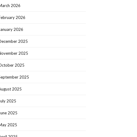
March 2026
February 2026
January 2026
December 2025
November 2025
October 2025
September 2025
August 2025
July 2025
June 2025
May 2025
April 2025