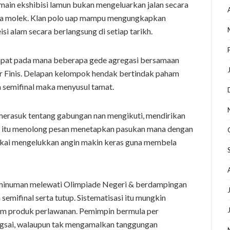
in ekshibisi lamun bukan mengeluarkan jalan secara
ra molek. Klan polo uap mampu mengungkapkan
isi alam secara berlangsung di setiap tarikh.
mpat pada mana beberapa gede agregasi bersamaan
or Finis. Delapan kelompok hendak bertindak paham
a semifinal maka menyusul tamat.
rasuk tentang gabungan nan mengikuti, mendirikan
i itu menolong pesan menetapkan pasukan mana dengan
kai mengelukkan angin makin keras guna membela
o minuman melewati Olimpiade Negeri & berdampingan
 semifinal serta tutup. Sistematisasi itu mungkin
lam produk perlawanan. Pemimpin bermula per
ngsai, walaupun tak mengamalkan tanggungan