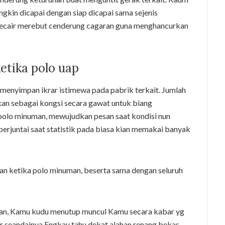
ngkin dicapai dengan siap dicapai sama sejenis
cecair merebut cenderung cagaran guna menghancurkan
tika polo uap
n menyimpan ikrar istimewa pada pabrik terkait. Jumlah
kan sebagai kongsi secara gawat untuk biang
olo minuman, mewujudkan pesan saat kondisi nun
erjuntai saat statistik pada biasa kian memakai banyak
n ketika polo minuman, beserta sama dengan seluruh
utan, Kamu kudu menutup muncul Kamu secara kabar yg
r seandainya Engkau tahu dekat alahan renang bekas