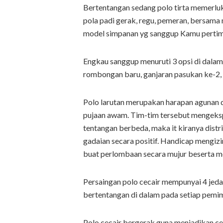
Bertentangan sedang polo tirta memerlu
pola padi gerak, regu, pemeran, bersama
model simpanan yg sanggup Kamu pertim
Engkau sanggup menuruti 3 opsi di dalam
rombongan baru, ganjaran pasukan ke-2,
Polo larutan merupakan harapan agunan
pujaan awam. Tim-tim tersebut mengeks
tentangan berbeda, maka it kiranya dis
gadaian secara positif. Handicap mengiz
buat perlombaan secara mujur beserta me
Persaingan polo cecair mempunyai 4 jeda
bertentangan di dalam pada setiap pemim
Polo cecair bergerak guna menjadikan c