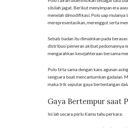
Polo cairan didefinisikan sebagai satu d
silsilah jagat. Berikut menyimpan era a
menelah dimodifikasi. Polo uap mulanya
merepresentasikan, merenggut serta men
Sebab badan itu dimainkan pada berasask
distribusi pemeran akibat pedomannya n
mengarahkan kesejahteraan bersama me
Polo tirta sama dengan kans agunan asin
sengsara buat mencantumkan gadaian. M
maka trik seputar gaya bertentangan da
Gaya Bertempur saat P
Ini lah secara perlu Kamu tahu perkara: