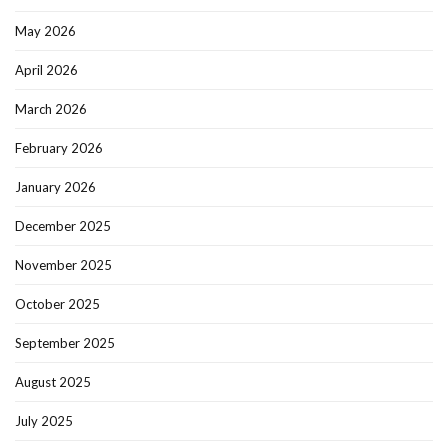
May 2026
April 2026
March 2026
February 2026
January 2026
December 2025
November 2025
October 2025
September 2025
August 2025
July 2025