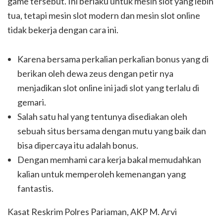
game tersebut. Ini berlaku untuk mesin slot yang lebih
tua, tetapi mesin slot modern dan mesin slot online
tidak bekerja dengan cara ini.
Karena bersama perkalian perkalian bonus yang di
berikan oleh dewa zeus dengan petir nya
menjadikan slot online ini jadi slot yang terlalu di
gemari.
Salah satu hal yang tentunya disediakan oleh
sebuah situs bersama dengan mutu yang baik dan
bisa dipercaya itu adalah bonus.
Dengan memhami cara kerja bakal memudahkan
kalian untuk memperoleh kemenangan yang
fantastis.
Kasat Reskrim Polres Pariaman, AKP M. Arvi