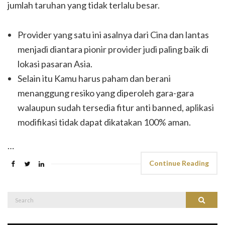
jumlah taruhan yang tidak terlalu besar.
Provider yang satu ini asalnya dari Cina dan lantas
menjadi diantara pionir provider judi paling baik di
lokasi pasaran Asia.
Selain itu Kamu harus paham dan berani
menanggung resiko yang diperoleh gara-gara
walaupun sudah tersedia fitur anti banned, aplikasi
modifikasi tidak dapat dikatakan 100% aman.
…
Continue Reading
Search
Search
for: