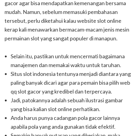
gacor agar bisa mendapatkan kemenangan bersama
mudah. Namun, sebelum memasuki pembahasan
tersebut, perlu diketahui kalau website slot online
kerap kali menawarkan bermacam-macam jenis mesin
permainan slot yang sangat populer di manapun.
Selain itu, pastikan untuk mencermati bagaimana
manajemen dan memakai waktu untuk taruhan.
Situs slot indonesia tentunya menjadi diantara yang
paling banyak dicari agar para pemain bisa pilih web
qq slot gacor yang kredibel dan terpercaya.
Jadi, patokannya adalah sebuah ilustrasi gambar
yang bisa kalian slot online perhatikan.
Anda harus punya cadangan pola gacor lainnya
apabila pola yang anda gunakan tidak efektif.
Semakin banyak putaran yang dikerjakan, maka