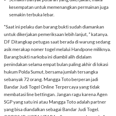
kesempatan untuk memenangkan permainan juga
semakin terbuka lebar.
“Saat ini pelaku dan barang bukti sudah diamankan
untuk dikerjakan pemeriksaan lebih lanjut, ” katanya.
DF Ditangkap petugas saat berada di warung sedang
asik merakap nomer togel melalui Handpone miliknya.
Barang bukti narkoba ini diambil alih didalam
penindakan selama empat bulan paling akhir di lokasi
hukum Polda Sumut, bersama jumlah tersangka
sebanyak 72 orang. Mangga Toto berperan jadi
Bandar Judi Togel Online Terpercaya yang tidak
membatasi line bettingan. Jangan ragu karena Agen
SGP yang satu ini atau Mangga Toto adalah partner
yang bisa diandalkan sebagai Bandar Judi Togel.