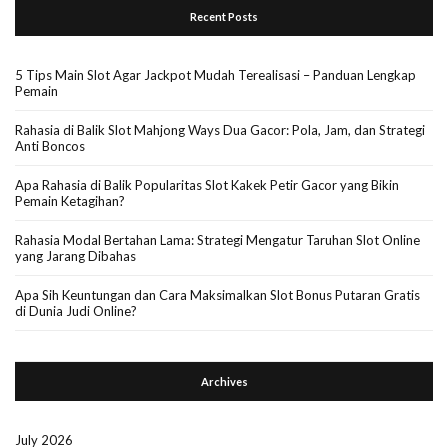
Recent Posts
5 Tips Main Slot Agar Jackpot Mudah Terealisasi – Panduan Lengkap
Pemain
Rahasia di Balik Slot Mahjong Ways Dua Gacor: Pola, Jam, dan Strategi
Anti Boncos
Apa Rahasia di Balik Popularitas Slot Kakek Petir Gacor yang Bikin
Pemain Ketagihan?
Rahasia Modal Bertahan Lama: Strategi Mengatur Taruhan Slot Online
yang Jarang Dibahas
Apa Sih Keuntungan dan Cara Maksimalkan Slot Bonus Putaran Gratis
di Dunia Judi Online?
Archives
July 2026