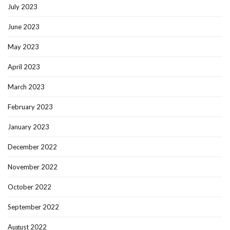
July 2023
June 2023
May 2023
April 2023
March 2023
February 2023
January 2023
December 2022
November 2022
October 2022
September 2022
August 2022