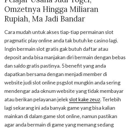
Omzetnya Hingga Miliaran
Rupiah, Ma Jadi Bandar
Cara mudah untuk akses tiap-tiap permainan slot
pragmatic play online anda tak butuh ke casino lagi.
Ingin bermain slot gratis gak butuh daftar atau
deposit anda bisa manjakan diri bermain dengan bebas
dan saldo gratis pastinya. 5 benefit yang anda
dapatkan bersama dengan menjadi member di
website judi slot online psgslot mungkin anda sering
mendengar ada oknum website yang tidak membayar
atau berikan pelayanan jelek
slot kake zeuz
. Terlebih
lagi sekarang ini ada banyak game yang bisa kalian
mainkan di dalam game slot online, namun pastikan
agar anda bermain di game yang memang sedang