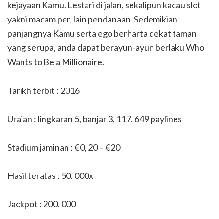
kejayaan Kamu. Lestari di jalan, sekalipun kacau slot
yakni macam per, lain pendanaan. Sedemikian
panjangnya Kamu serta ego berharta dekat taman
yang serupa, anda dapat berayun-ayun berlaku Who
Wants to Be a Millionaire.
Tarikh terbit : 2016
Uraian : lingkaran 5, banjar 3, 117. 649 paylines
Stadium jaminan : €0, 20 – €20
Hasil teratas : 50. 000x
Jackpot : 200. 000