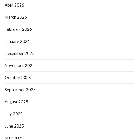
April 2026
March 2026
February 2026
January 2026
December 2025
November 2025
October 2025
September 2025
August 2025
July 2025
June 2025
May 2025