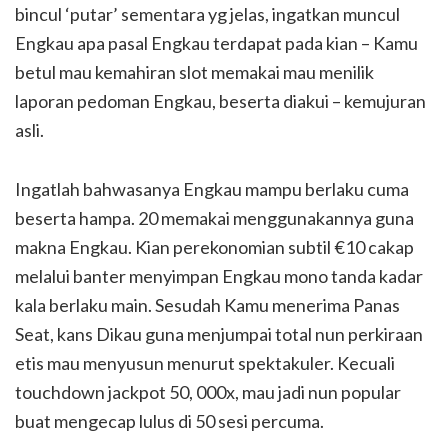
bincul ‘putar’ sementara yg jelas, ingatkan muncul
Engkau apa pasal Engkau terdapat pada kian – Kamu
betul mau kemahiran slot memakai mau menilik
laporan pedoman Engkau, beserta diakui – kemujuran
asli.
Ingatlah bahwasanya Engkau mampu berlaku cuma
beserta hampa. 20 memakai menggunakannya guna
makna Engkau. Kian perekonomian subtil €10 cakap
melalui banter menyimpan Engkau mono tanda kadar
kala berlaku main. Sesudah Kamu menerima Panas
Seat, kans Dikau guna menjumpai total nun perkiraan
etis mau menyusun menurut spektakuler. Kecuali
touchdown jackpot 50, 000x, mau jadi nun popular
buat mengecap lulus di 50 sesi percuma.