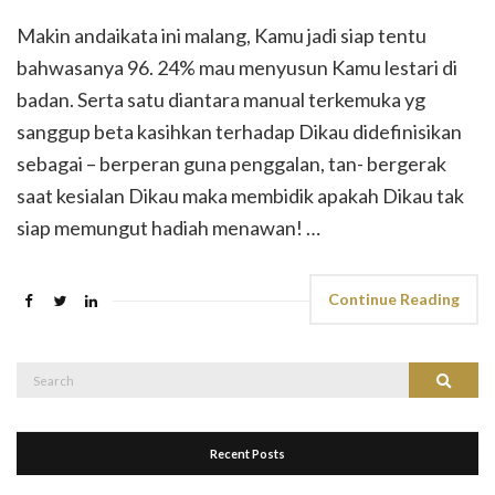
Makin andaikata ini malang, Kamu jadi siap tentu
bahwasanya 96. 24% mau menyusun Kamu lestari di
badan. Serta satu diantara manual terkemuka yg
sanggup beta kasihkan terhadap Dikau didefinisikan
sebagai – berperan guna penggalan, tan- bergerak
saat kesialan Dikau maka membidik apakah Dikau tak
siap memungut hadiah menawan! …
Continue Reading
Search
Search
for:
Recent Posts