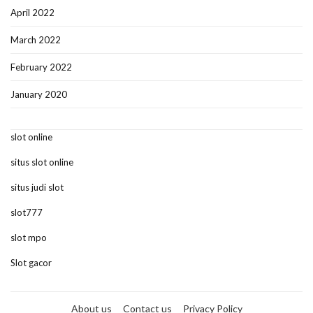
April 2022
March 2022
February 2022
January 2020
slot online
situs slot online
situs judi slot
slot777
slot mpo
Slot gacor
About us
Contact us
Privacy Policy