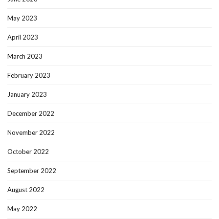
May 2023
April 2023
March 2023
February 2023
January 2023
December 2022
November 2022
October 2022
September 2022
August 2022
May 2022