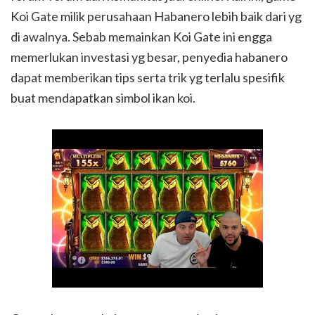
Koi Gate milik perusahaan Habanero lebih baik dari yg
di awalnya. Sebab memainkan Koi Gate ini engga
memerlukan investasi yg besar, penyedia habanero
dapat memberikan tips serta trik yg terlalu spesifik
buat mendapatkan simbol ikan koi.