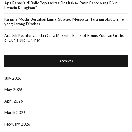
Apa Rahasia di Balik Popularitas Slot Kakek Petir Gacor yang Bikin
Pemain Ketagihan?
Rahasia Modal Bertahan Lama: Strategi Mengatur Taruhan Slot Online
yang Jarang Dibahas
Apa Sih Keuntungan dan Cara Maksimalkan Slot Bonus Putaran Gratis
di Dunia Judi Online?
Archives
July 2026
May 2026
April 2026
March 2026
February 2026