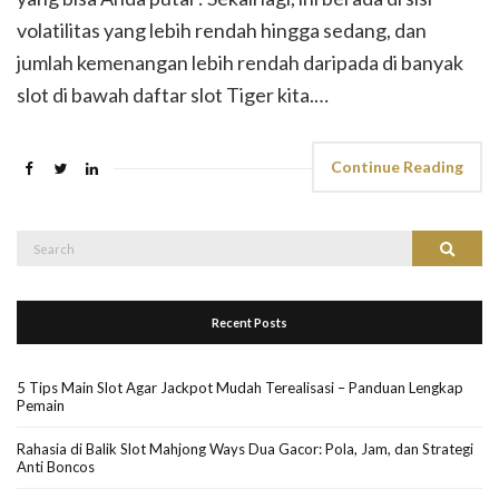
volatilitas yang lebih rendah hingga sedang, dan
jumlah kemenangan lebih rendah daripada di banyak
slot di bawah daftar slot Tiger kita.…
Continue Reading
Search
Search
for:
Recent Posts
5 Tips Main Slot Agar Jackpot Mudah Terealisasi – Panduan Lengkap
Pemain
Rahasia di Balik Slot Mahjong Ways Dua Gacor: Pola, Jam, dan Strategi
Anti Boncos