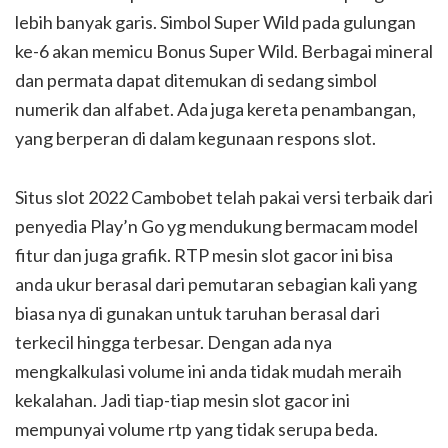
lebih banyak garis. Simbol Super Wild pada gulungan
ke-6 akan memicu Bonus Super Wild. Berbagai mineral
dan permata dapat ditemukan di sedang simbol
numerik dan alfabet. Ada juga kereta penambangan,
yang berperan di dalam kegunaan respons slot.
Situs slot 2022 Cambobet telah pakai versi terbaik dari
penyedia Play’n Go yg mendukung bermacam model
fitur dan juga grafik. RTP mesin slot gacor ini bisa
anda ukur berasal dari pemutaran sebagian kali yang
biasa nya di gunakan untuk taruhan berasal dari
terkecil hingga terbesar. Dengan ada nya
mengkalkulasi volume ini anda tidak mudah meraih
kekalahan. Jadi tiap-tiap mesin slot gacor ini
mempunyai volume rtp yang tidak serupa beda.