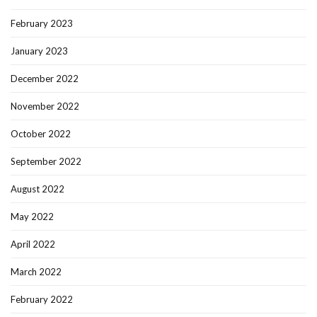
February 2023
January 2023
December 2022
November 2022
October 2022
September 2022
August 2022
May 2022
April 2022
March 2022
February 2022