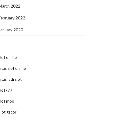
March 2022
February 2022
January 2020
slot online
situs slot online
situs judi slot
slot777
slot mpo
Slot gacor