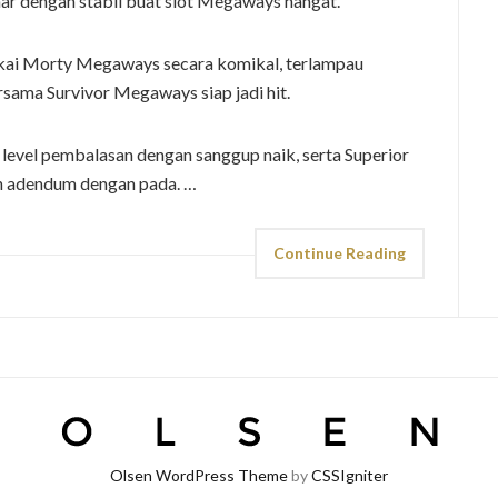
r dengan stabil buat slot Megaways hangat.
kai Morty Megaways secara komikal, terlampau
sama Survivor Megaways siap jadi hit.
level pembalasan dengan sanggup naik, serta Superior
n adendum dengan pada. …
Continue Reading
Olsen WordPress Theme
by
CSSIgniter