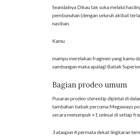
Seandainya Dikau tak suka melalui hasi
pembunuhan (dengan seluruh akibat terla
nasiban.
Kamu
mampu merelakan fragmen yang kamu da
sambungan maka apalagi Babak Superior
Bagian prodeo umum
Pusaran prodeo stereotip dipintal di da
tambahan babak percuma Megaways poko
secara menumpuk +1 selesai di setiap fra
3 ataupun 4 permata dekat lingkaran term