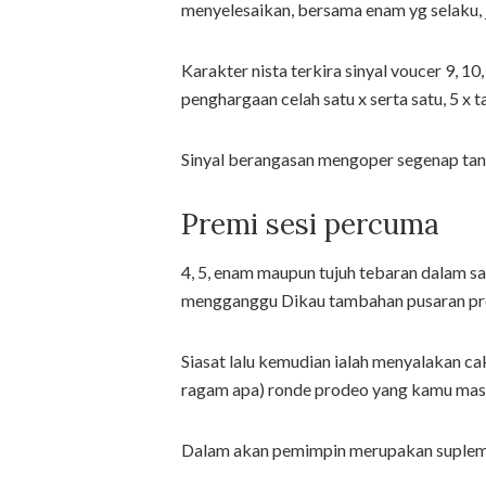
menyelesaikan, bersama enam yg selaku, 
Karakter nista terkira sinyal voucer 9, 1
penghargaan celah satu x serta satu, 5 x t
Sinyal berangasan mengoper segenap tan
Premi sesi percuma
4, 5, enam maupun tujuh tebaran dalam sa
mengganggu Dikau tambahan pusaran pr
Siasat lalu kemudian ialah menyalakan ca
ragam apa) ronde prodeo yang kamu mas
Dalam akan pemimpin merupakan supleme