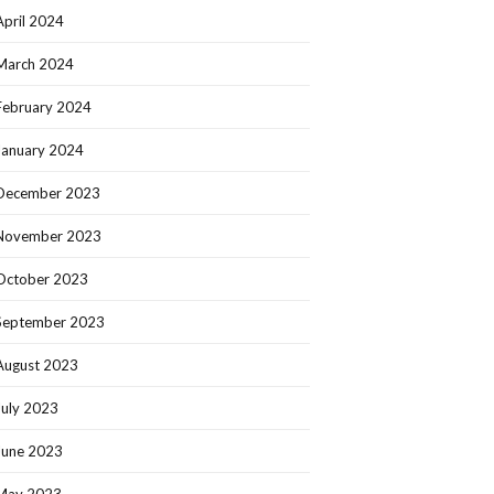
April 2024
March 2024
February 2024
January 2024
December 2023
November 2023
October 2023
September 2023
August 2023
July 2023
June 2023