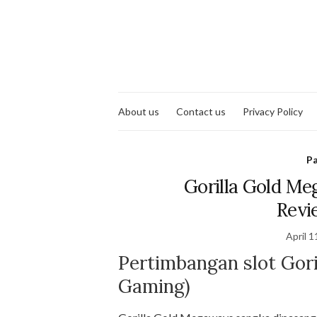
About us
Contact us
Privacy Policy
Pa
Gorilla Gold M
Revi
April 1
Pertimbangan slot Gor
Gaming)