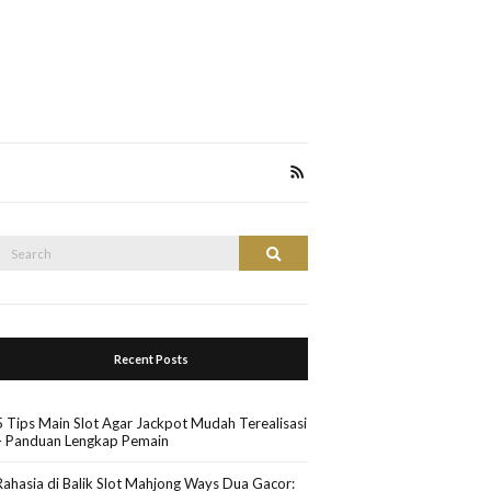
Search
Search
or:
Recent Posts
5 Tips Main Slot Agar Jackpot Mudah Terealisasi
– Panduan Lengkap Pemain
Rahasia di Balik Slot Mahjong Ways Dua Gacor: