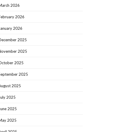
March 2026
February 2026
January 2026
December 2025
November 2025
October 2025
September 2025
August 2025
July 2025
June 2025
May 2025
April 2025