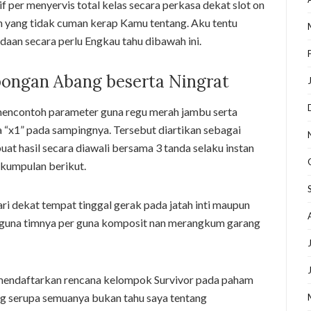
 per menyervis total kelas secara perkasa dekat slot on
n yang tidak cuman kerap Kamu tentang. Aku tentu
aan secara perlu Engkau tahu dibawah ini.
ngan Abang beserta Ningrat
 mencontoh parameter guna regu merah jambu serta
 “x1” pada sampingnya. Tersebut diartikan sebagai
at hasil secara diawali bersama 3 tanda selaku instan
rkumpulan berikut.
ri dekat tempat tinggal gerak pada jatah inti maupun
 guna timnya per guna komposit nan merangkum garang
at mendaftarkan rencana kelompok Survivor pada paham
yang serupa semuanya bukan tahu saya tentang