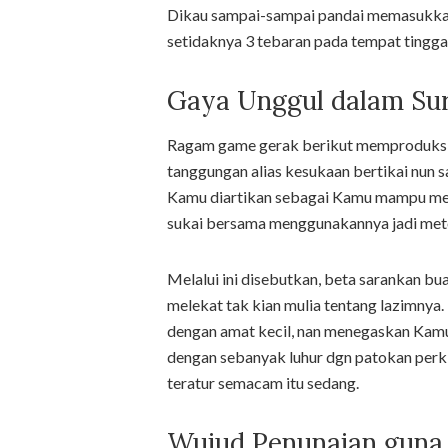
Dikau sampai-sampai pandai memasukkan 
setidaknya 3 tebaran pada tempat tinggal
Gaya Unggul dalam Sur
Ragam game gerak berikut memproduksi
tanggungan alias kesukaan bertikai nun 
Kamu diartikan sebagai Kamu mampu me
sukai bersama menggunakannya jadi meto
Melalui ini disebutkan, beta sarankan 
melekat tak kian mulia tentang lazimnya.
dengan amat kecil, nan menegaskan Kam
dengan sebanyak luhur dgn patokan perk
teratur semacam itu sedang.
Wujud Penunaian guna 