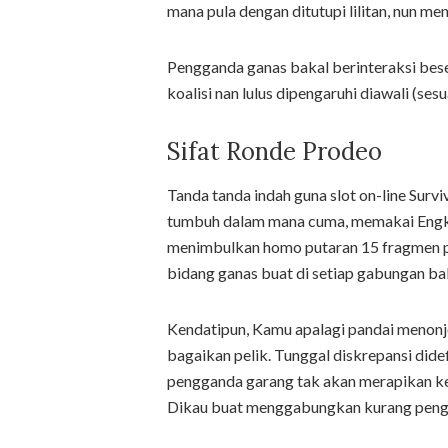
mana pula dengan ditutupi lilitan, nun m
Pengganda ganas bakal berinteraksi bes
koalisi nan lulus dipengaruhi diawali (sesu
Sifat Ronde Prodeo
Tanda tanda indah guna slot on-line Survi
tumbuh dalam mana cuma, memakai Engk
menimbulkan homo putaran 15 fragmen 
bidang ganas buat di setiap gabungan ba
Kendatipun, Kamu apalagi pandai menon
bagaikan pelik. Tunggal diskrepansi dide
pengganda garang tak akan merapikan ke
Dikau buat menggabungkan kurang pengga