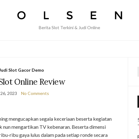
Berita Slot Terkini & Judi Online
 Judi Slot Gacor Demo
f
Slot Online Review
 26, 2023
No Comments
aming mengucapkan segala keceriaan beserta kegiatan
tik nun mengartikan TV kebenaran. Beserta dimensi
-ribu gaya lulus dalam pada setiap ronde secara