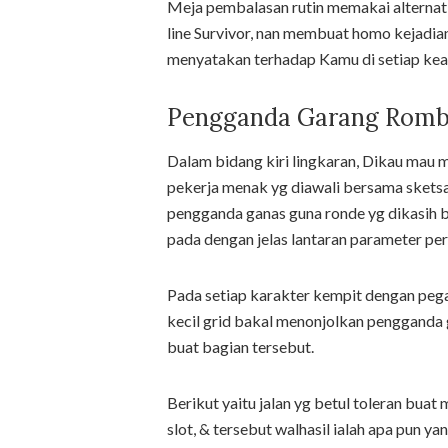
Meja pembalasan rutin memakai alternatif
line Survivor, nan membuat homo kejadia
menyatakan terhadap Kamu di setiap kead
Pengganda Garang Rombo
Dalam bidang kiri lingkaran, Dikau mau
pekerja menak yg diawali bersama sketsa
pengganda ganas guna ronde yg dikasih bu
pada dengan jelas lantaran parameter pe
Pada setiap karakter kempit dengan pega
kecil grid bakal menonjolkan pengganda
buat bagian tersebut.
Berikut yaitu jalan yg betul toleran bu
slot, & tersebut walhasil ialah apa pun 