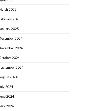
March 2025
February 2025
January 2025
December 2024
November 2024
October 2024
September 2024
August 2024
July 2024
June 2024
May 2024