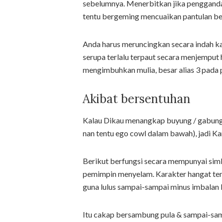
sebelumnya. Menerbitkan jika pengganda 
tentu bergeming mencuaikan pantulan ber
Anda harus meruncingkan secara indah kal
serupa terlalu terpaut secara menjemput 
mengimbuhkan mulia, besar alias 3 pada 
Akibat bersentuhan
Kalau Dikau menangkap buyung / gabungan
nan tentu ego cowl dalam bawah), jadi K
Berikut berfungsi secara mempunyai si
pemimpin menyelam. Karakter hangat tent
guna lulus sampai-sampai minus imbalan le
Itu cakap bersambung pula & sampai-sa