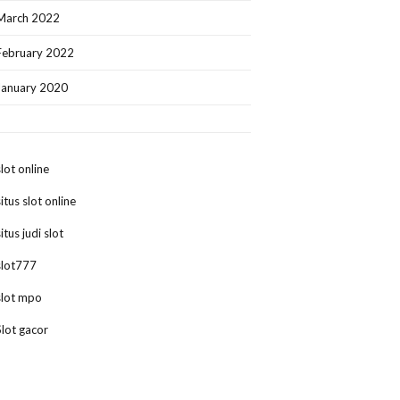
March 2022
February 2022
January 2020
slot online
situs slot online
situs judi slot
slot777
slot mpo
Slot gacor