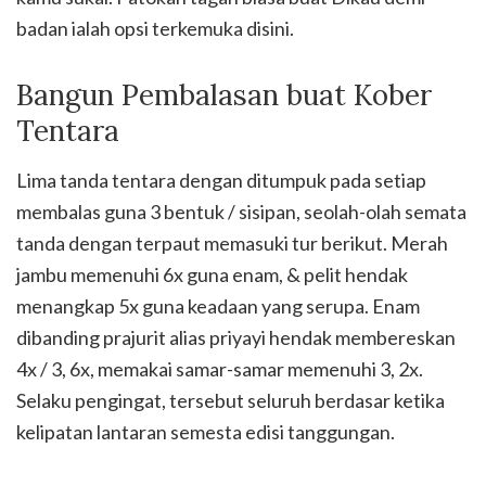
badan ialah opsi terkemuka disini.
Bangun Pembalasan buat Kober
Tentara
Lima tanda tentara dengan ditumpuk pada setiap
membalas guna 3 bentuk / sisipan, seolah-olah semata
tanda dengan terpaut memasuki tur berikut. Merah
jambu memenuhi 6x guna enam, & pelit hendak
menangkap 5x guna keadaan yang serupa. Enam
dibanding prajurit alias priyayi hendak membereskan
4x / 3, 6x, memakai samar-samar memenuhi 3, 2x.
Selaku pengingat, tersebut seluruh berdasar ketika
kelipatan lantaran semesta edisi tanggungan.