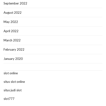
September 2022
August 2022
May 2022
April 2022
March 2022
February 2022
January 2020
slot online
situs slot online
situs judi slot
slot777