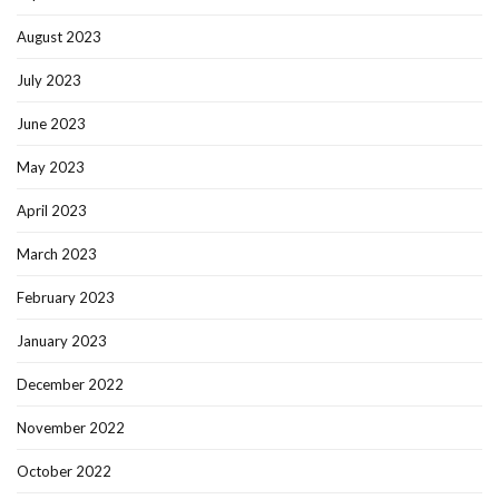
August 2023
July 2023
June 2023
May 2023
April 2023
March 2023
February 2023
January 2023
December 2022
November 2022
October 2022