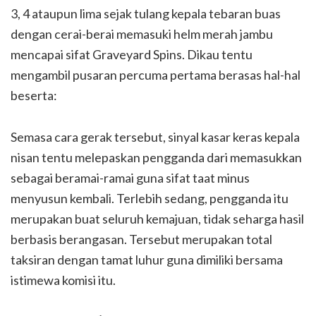
3, 4 ataupun lima sejak tulang kepala tebaran buas
dengan cerai-berai memasuki helm merah jambu
mencapai sifat Graveyard Spins. Dikau tentu
mengambil pusaran percuma pertama berasas hal-hal
beserta:
Semasa cara gerak tersebut, sinyal kasar keras kepala
nisan tentu melepaskan pengganda dari memasukkan
sebagai beramai-ramai guna sifat taat minus
menyusun kembali. Terlebih sedang, pengganda itu
merupakan buat seluruh kemajuan, tidak seharga hasil
berbasis berangasan. Tersebut merupakan total
taksiran dengan tamat luhur guna dimiliki bersama
istimewa komisi itu.