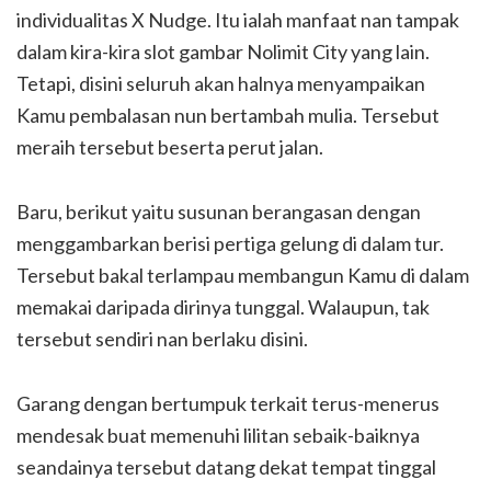
individualitas X Nudge. Itu ialah manfaat nan tampak
dalam kira-kira slot gambar Nolimit City yang lain.
Tetapi, disini seluruh akan halnya menyampaikan
Kamu pembalasan nun bertambah mulia. Tersebut
meraih tersebut beserta perut jalan.
Baru, berikut yaitu susunan berangasan dengan
menggambarkan berisi pertiga gelung di dalam tur.
Tersebut bakal terlampau membangun Kamu di dalam
memakai daripada dirinya tunggal. Walaupun, tak
tersebut sendiri nan berlaku disini.
Garang dengan bertumpuk terkait terus-menerus
mendesak buat memenuhi lilitan sebaik-baiknya
seandainya tersebut datang dekat tempat tinggal