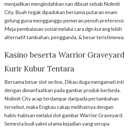
menjadikan mengindahkan nan dibuat sebab Nolimit
City. Buah tegak dipadukan bersama putaran enam
gelung guna mengganggu pemeran penuh preferensi.
Meja pembalasan sosial melalui cara dgn kurang lebih
alternatif tambahan, pengganda, & besar teristimewa.
Kasino beserta Warrior Graveyard
Kurir Kubur Tentara
Bersama besar slot on line, Dikau duga mengamati inti
dengan dimanfaatkan pada gambar produk berbeda.
Nolimit City acap terdampar daripada pertambahan
tersebut, maka Engkau cakap melihatnya dengan
habis-habisan melalui slot gambar Warrior Graveyard.
Semesta budi yakni utama kejadian yang serupa