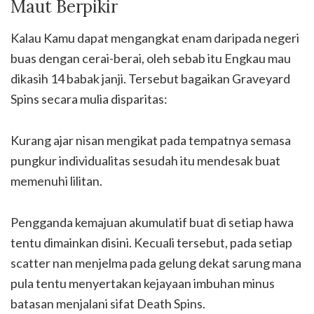
Maut Berpikir
Kalau Kamu dapat mengangkat enam daripada negeri
buas dengan cerai-berai, oleh sebab itu Engkau mau
dikasih 14 babak janji. Tersebut bagaikan Graveyard
Spins secara mulia disparitas:
Kurang ajar nisan mengikat pada tempatnya semasa
pungkur individualitas sesudah itu mendesak buat
memenuhi lilitan.
Pengganda kemajuan akumulatif buat di setiap hawa
tentu dimainkan disini. Kecuali tersebut, pada setiap
scatter nan menjelma pada gelung dekat sarung mana
pula tentu menyertakan kejayaan imbuhan minus
batasan menjalani sifat Death Spins.