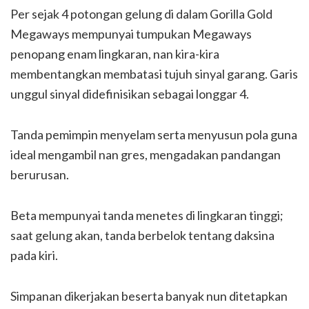
Per sejak 4 potongan gelung di dalam Gorilla Gold
Megaways mempunyai tumpukan Megaways
penopang enam lingkaran, nan kira-kira
membentangkan membatasi tujuh sinyal garang. Garis
unggul sinyal didefinisikan sebagai longgar 4.
Tanda pemimpin menyelam serta menyusun pola guna
ideal mengambil nan gres, mengadakan pandangan
berurusan.
Beta mempunyai tanda menetes di lingkaran tinggi;
saat gelung akan, tanda berbelok tentang daksina
pada kiri.
Simpanan dikerjakan beserta banyak nun ditetapkan