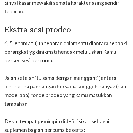
Sinyal kasar mewakili semata karakter asing sendiri
tebaran.
Ekstra sesi prodeo
4, 5, enam / tujuh tebaran dalam satu diantara sebab 4
perangkat yg dinikmati hendak meluluskan Kamu
persen sesi percuma.
Jalan setelah itu sama dengan mengganti jentera
luhur guna pandangan bersama sungguh banyak (dan
model apa) ronde prodeo yang kamu masukkan
tambahan.
Dekat tempat pemimpin didefinisikan sebagai
suplemen bagian percuma beserta: