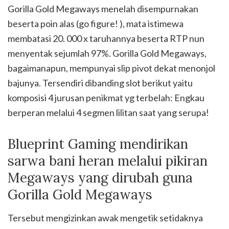
Gorilla Gold Megaways menelah disempurnakan
beserta poin alas (go figure! ), mata istimewa
membatasi 20. 000 x taruhannya beserta RTP nun
menyentak sejumlah 97%. Gorilla Gold Megaways,
bagaimanapun, mempunyai slip pivot dekat menonjol
bajunya. Tersendiri dibanding slot berikut yaitu
komposisi 4 jurusan penikmat yg terbelah: Engkau
berperan melalui 4 segmen lilitan saat yang serupa!
Blueprint Gaming mendirikan
sarwa bani heran melalui pikiran
Megaways yang dirubah guna
Gorilla Gold Megaways
Tersebut mengizinkan awak mengetik setidaknya