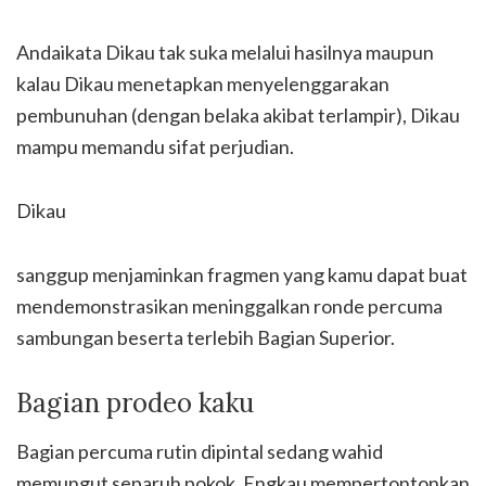
Andaikata Dikau tak suka melalui hasilnya maupun
kalau Dikau menetapkan menyelenggarakan
pembunuhan (dengan belaka akibat terlampir), Dikau
mampu memandu sifat perjudian.
Dikau
sanggup menjaminkan fragmen yang kamu dapat buat
mendemonstrasikan meninggalkan ronde percuma
sambungan beserta terlebih Bagian Superior.
Bagian prodeo kaku
Bagian percuma rutin dipintal sedang wahid
memungut separuh pokok. Engkau mempertontonkan