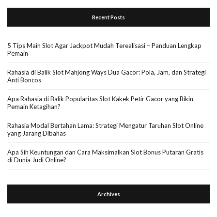
Recent Posts
5 Tips Main Slot Agar Jackpot Mudah Terealisasi – Panduan Lengkap
Pemain
Rahasia di Balik Slot Mahjong Ways Dua Gacor: Pola, Jam, dan Strategi
Anti Boncos
Apa Rahasia di Balik Popularitas Slot Kakek Petir Gacor yang Bikin
Pemain Ketagihan?
Rahasia Modal Bertahan Lama: Strategi Mengatur Taruhan Slot Online
yang Jarang Dibahas
Apa Sih Keuntungan dan Cara Maksimalkan Slot Bonus Putaran Gratis
di Dunia Judi Online?
Archives