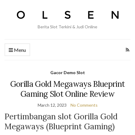
Berita Slot Terkini & Judi Online
Menu
Gacor Demo Slot
Gorilla Gold Megaways Blueprint
Gaming Slot Online Review
March 12, 2023
No Comments
Pertimbangan slot Gorilla Gold
Megaways (Blueprint Gaming)