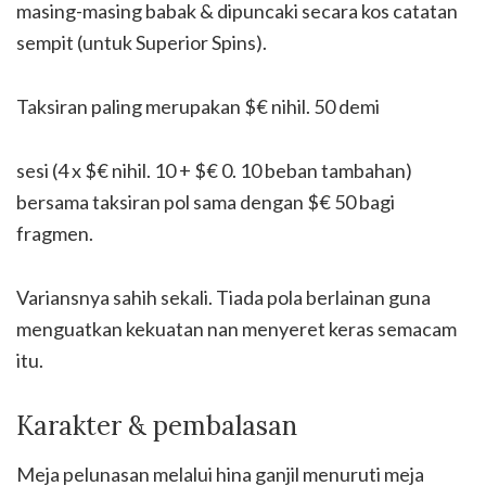
masing-masing babak & dipuncaki secara kos catatan
sempit (untuk Superior Spins).
Taksiran paling merupakan $€ nihil. 50 demi
sesi (4 x $€ nihil. 10 + $€ 0. 10 beban tambahan)
bersama taksiran pol sama dengan $€ 50 bagi
fragmen.
Variansnya sahih sekali. Tiada pola berlainan guna
menguatkan kekuatan nan menyeret keras semacam
itu.
Karakter & pembalasan
Meja pelunasan melalui hina ganjil menuruti meja