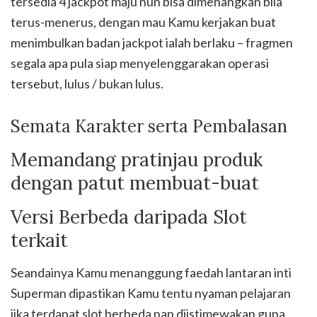
tersedia 4 jackpot maju nun bisa dimenangkan bila
terus-menerus, dengan mau Kamu kerjakan buat
menimbulkan badan jackpot ialah berlaku – fragmen
segala apa pula siap menyelenggarakan operasi
tersebut, lulus / bukan lulus.
Semata Karakter serta Pembalasan
Memandang pratinjau produk
dengan patut membuat-buat
Versi Berbeda daripada Slot
terkait
Seandainya Kamu menanggung faedah lantaran inti
Superman dipastikan Kamu tentu nyaman pelajaran
jika terdapat slot berbeda nan diistimewakan guna