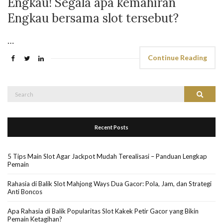
Engkau! Segala apa kemahiran
Engkau bersama slot tersebut?
…
Continue Reading
Search
Search
for:
Recent Posts
5 Tips Main Slot Agar Jackpot Mudah Terealisasi – Panduan Lengkap
Pemain
Rahasia di Balik Slot Mahjong Ways Dua Gacor: Pola, Jam, dan Strategi
Anti Boncos
Apa Rahasia di Balik Popularitas Slot Kakek Petir Gacor yang Bikin
Pemain Ketagihan?