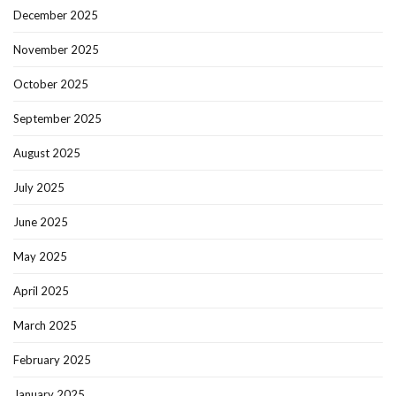
December 2025
November 2025
October 2025
September 2025
August 2025
July 2025
June 2025
May 2025
April 2025
March 2025
February 2025
January 2025