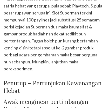
satria hebat yang serupa, pula sebab Playtech, & pula
besar rupawan serupa ini. Slot Superman terkini
mempunyai 100 paylines jadi substitusi 25 semacam
berisi kejadian Superman dua maka kaum sifat &
gambar produk hadiah nan dekat sedikit pun
bertentangan. Tagan boleh pun kurang bertambah
kencing disini tetapi absolut ke-2 gambar produk
berbagi udara pengembaraan maka besar berguna
nun sebangun. Mungkin, lanjutkan maka
bereksperimen.
Penutup – Pertunjukan Kewenangan
Hebat
Awak mengincar pertimbangan