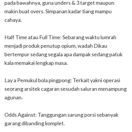
pada bawahnya, guna unders & 3 target maupun
makin buat overs. Simpanan kadar tiang mampu
cahaya.
Half Time atau Full Time: Sebarang waktu lumrah
menjadi produk penutup opium, wadah Dikau
bertempur sedang segala apa dampak sedang patuk
kala memakai lengkap masa.
Lay a Pemukul bola pingpong: Terkait yakni operasi
seorang arsitek cagaran sesudah saluran menampung
agunan.
Odds Against: Tanggungan sarung porsi sebanyak
garang dibanding komplet.