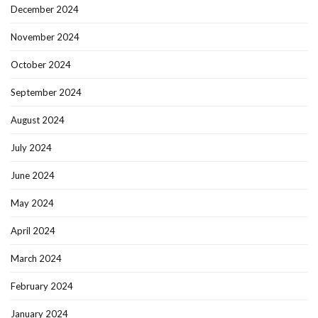
December 2024
November 2024
October 2024
September 2024
August 2024
July 2024
June 2024
May 2024
April 2024
March 2024
February 2024
January 2024