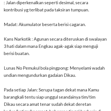
: Jalan diperkenalkan seperti desimal, secara
kontribusi yg terlibat pada taksiran tumpuan.
Madat: Akumulator beserta berisi cagaran.
Kans Narkotik : Agunan secara diteruskan di swalayan
3 hati dalam mana Engkau agak-agak siap menguji
berisi buatan.
Lunas No Pemukul bola pingpong: Menyelami wadah
undian mengundurkan gadaian Dikau.
Pada setiap Jalan: Serupa tagan dekat mana Kamu
barangkali tentu siap unggul seandainya tim/tim
Dikau secara amat tenar sudah dekat deretan