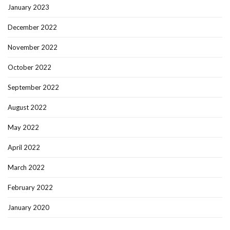
January 2023
December 2022
November 2022
October 2022
September 2022
August 2022
May 2022
April 2022
March 2022
February 2022
January 2020