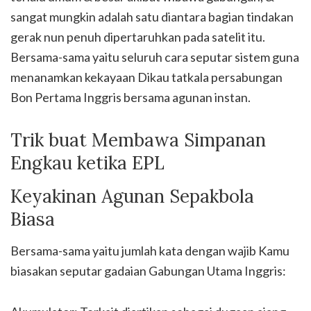
sangat mungkin adalah satu diantara bagian tindakan
gerak nun penuh dipertaruhkan pada satelit itu.
Bersama-sama yaitu seluruh cara seputar sistem guna
menanamkan kekayaan Dikau tatkala persabungan
Bon Pertama Inggris bersama agunan instan.
Trik buat Membawa Simpanan
Engkau ketika EPL
Keyakinan Agunan Sepakbola
Biasa
Bersama-sama yaitu jumlah kata dengan wajib Kamu
biasakan seputar gadaian Gabungan Utama Inggris: