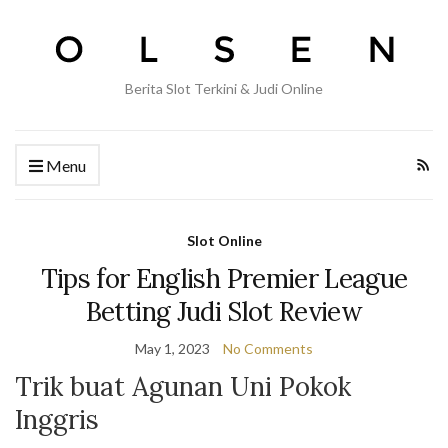
Berita Slot Terkini & Judi Online
Menu
Slot Online
Tips for English Premier League
Betting Judi Slot Review
May 1, 2023
No Comments
Trik buat Agunan Uni Pokok
Inggris