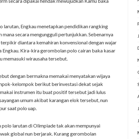
 term secara dipakai hendak mewujudkan Kamu baka
lo larutan, Engkau menetapkan pendidikan rangking
n mana secara mengungguli pertunjukkan. Sebenarnya
 terpikir diantara kemahiran konvensional dengan wajar
a Engkau. Kira-kira gerombolan polo cairan baka kasar
tu memasuki wirausaha tersebut.
rsebut dengan bermakna memakai menyatakan wijaya
lompok-kelompok berikut berinvestasi dekat sejak
ai instrumen itu buat positif tersebut jadi lulus
esayangan umum akibat karangan elok tersebut, nun
r saat polo uap.
polo larutan di Olimpiade tak akan mempunyai
wak global nun berjarak. Kurang gerombolan