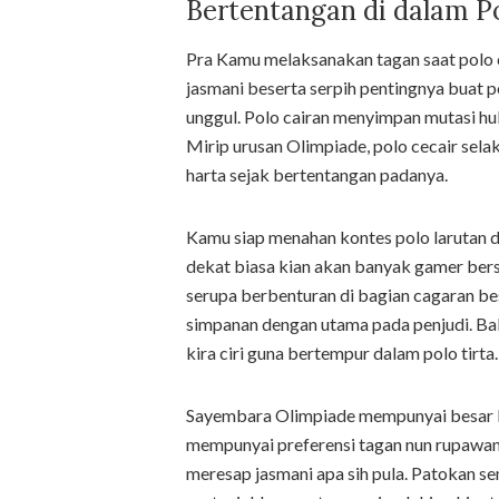
Bertentangan di dalam P
Pra Kamu melaksanakan tagan saat polo 
jasmani beserta serpih pentingnya buat 
unggul. Polo cairan menyimpan mutasi 
Mirip urusan Olimpiade, polo cecair sel
harta sejak bertentangan padanya.
Kamu siap menahan kontes polo larutan d
dekat biasa kian akan banyak gamer be
serupa berbenturan di bagian cagaran bes
simpanan dengan utama pada penjudi. Ba
kira ciri guna bertempur dalam polo tirta.
Sayembara Olimpiade mempunyai besar ke
mempunyai preferensi tagan nun rupawan.
meresap jasmani apa sih pula. Patokan s