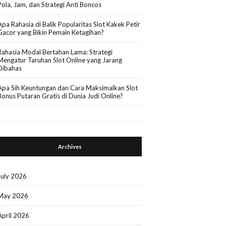
Pola, Jam, dan Strategi Anti Boncos
Apa Rahasia di Balik Popularitas Slot Kakek Petir
Gacor yang Bikin Pemain Ketagihan?
Rahasia Modal Bertahan Lama: Strategi
Mengatur Taruhan Slot Online yang Jarang
Dibahas
Apa Sih Keuntungan dan Cara Maksimalkan Slot
Bonus Putaran Gratis di Dunia Judi Online?
Archives
July 2026
May 2026
April 2026