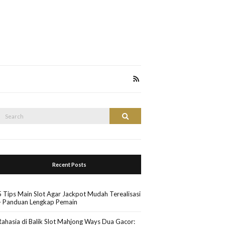
Search
Search
or:
Recent Posts
5 Tips Main Slot Agar Jackpot Mudah Terealisasi
– Panduan Lengkap Pemain
Rahasia di Balik Slot Mahjong Ways Dua Gacor: