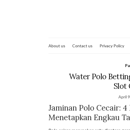
About us
Contact us
Privacy Policy
Pa
Water Polo Betti
Slot
April 
Jaminan Polo Cecair: 4
Menetapkan Engkau Ta