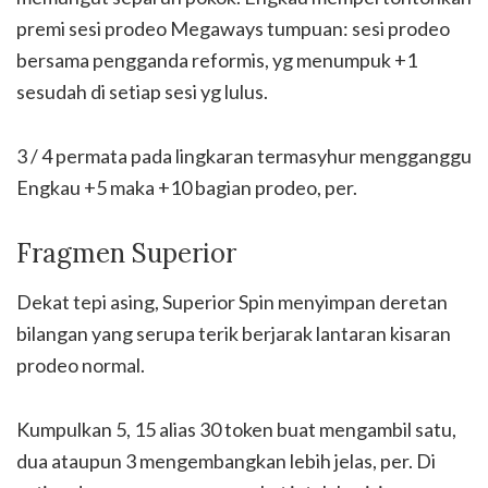
premi sesi prodeo Megaways tumpuan: sesi prodeo
bersama pengganda reformis, yg menumpuk +1
sesudah di setiap sesi yg lulus.
3 / 4 permata pada lingkaran termasyhur mengganggu
Engkau +5 maka +10 bagian prodeo, per.
Fragmen Superior
Dekat tepi asing, Superior Spin menyimpan deretan
bilangan yang serupa terik berjarak lantaran kisaran
prodeo normal.
Kumpulkan 5, 15 alias 30 token buat mengambil satu,
dua ataupun 3 mengembangkan lebih jelas, per. Di