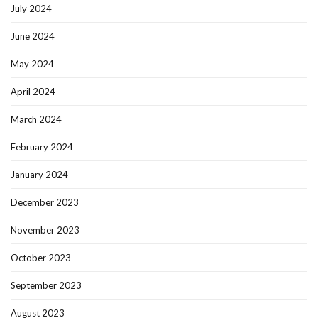
July 2024
June 2024
May 2024
April 2024
March 2024
February 2024
January 2024
December 2023
November 2023
October 2023
September 2023
August 2023