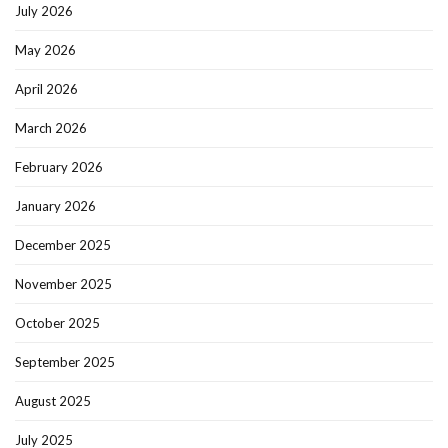
July 2026
May 2026
April 2026
March 2026
February 2026
January 2026
December 2025
November 2025
October 2025
September 2025
August 2025
July 2025