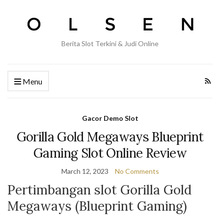
Berita Slot Terkini & Judi Online
Menu
Gacor Demo Slot
Gorilla Gold Megaways Blueprint
Gaming Slot Online Review
March 12, 2023
No Comments
Pertimbangan slot Gorilla Gold
Megaways (Blueprint Gaming)