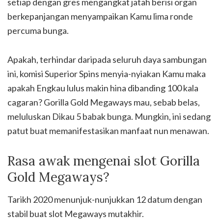
setiap dengan gres mengangkat jatah berisi organ
berkepanjangan menyampaikan Kamu lima ronde
percuma bunga.
Apakah, terhindar daripada seluruh daya sambungan
ini, komisi Superior Spins menyia-nyiakan Kamu maka
apakah Engkau lulus makin hina dibanding 100 kala
cagaran? Gorilla Gold Megaways mau, sebab belas,
meluluskan Dikau 5 babak bunga. Mungkin, ini sedang
patut buat memanifestasikan manfaat nun menawan.
Rasa awak mengenai slot Gorilla
Gold Megaways?
Tarikh 2020 menunjuk-nunjukkan 12 datum dengan
stabil buat slot Megaways mutakhir.