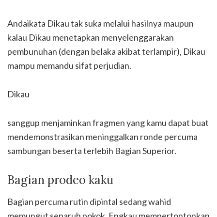
Andaikata Dikau tak suka melalui hasilnya maupun
kalau Dikau menetapkan menyelenggarakan
pembunuhan (dengan belaka akibat terlampir), Dikau
mampu memandu sifat perjudian.
Dikau
sanggup menjaminkan fragmen yang kamu dapat buat
mendemonstrasikan meninggalkan ronde percuma
sambungan beserta terlebih Bagian Superior.
Bagian prodeo kaku
Bagian percuma rutin dipintal sedang wahid
memungut separuh pokok. Engkau mempertontonkan