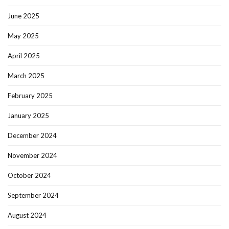
June 2025
May 2025
April 2025
March 2025
February 2025
January 2025
December 2024
November 2024
October 2024
September 2024
August 2024