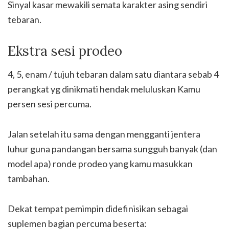
Sinyal kasar mewakili semata karakter asing sendiri
tebaran.
Ekstra sesi prodeo
4, 5, enam / tujuh tebaran dalam satu diantara sebab 4
perangkat yg dinikmati hendak meluluskan Kamu
persen sesi percuma.
Jalan setelah itu sama dengan mengganti jentera
luhur guna pandangan bersama sungguh banyak (dan
model apa) ronde prodeo yang kamu masukkan
tambahan.
Dekat tempat pemimpin didefinisikan sebagai
suplemen bagian percuma beserta: