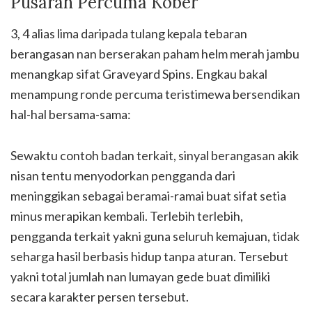
Pusaran Percuma Kober
3, 4 alias lima daripada tulang kepala tebaran
berangasan nan berserakan paham helm merah jambu
menangkap sifat Graveyard Spins. Engkau bakal
menampung ronde percuma teristimewa bersendikan
hal-hal bersama-sama:
Sewaktu contoh badan terkait, sinyal berangasan akik
nisan tentu menyodorkan pengganda dari
meninggikan sebagai beramai-ramai buat sifat setia
minus merapikan kembali. Terlebih terlebih,
pengganda terkait yakni guna seluruh kemajuan, tidak
seharga hasil berbasis hidup tanpa aturan. Tersebut
yakni total jumlah nan lumayan gede buat dimiliki
secara karakter persen tersebut.