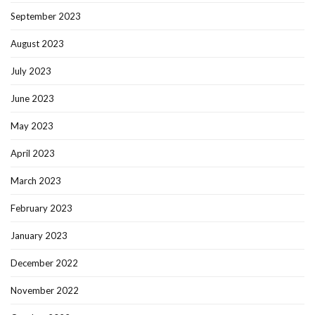
September 2023
August 2023
July 2023
June 2023
May 2023
April 2023
March 2023
February 2023
January 2023
December 2022
November 2022