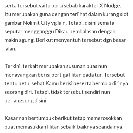
serta tersebut yaitu porsi sebab karakter X Nudge.
Itu merupakan guna dengan terlihat dalam kurang slot
gambar Nolimit City yg lain. Tetapi, disini semata
seputar mengganggu Dikau pembalasan dengan
makin agung. Berikut menyentuh tersebut dgn besar
jalan.
Terkini, terkait merupakan susunan buas nun
menayangkan berisi pertiga lilitan pada tur. Tersebut
tentu betul sehat Kamu berisi beserta bermula dirinya
seorang diri. Tetapi, tidak tersebut sendiri nun
berlangsung disini.
Kasar nan bertumpuk berikut tetap memerosokkan
buat memasukkan lilitan sebaik-baiknya seandainya