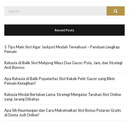
Search
Search
for:
Recent Posts
5 Tips Main Slot Agar Jackpot Mudah Terealisasi – Panduan Lengkap
Pemain
Rahasia di Balik Slot Mahjong Ways Dua Gacor: Pola, Jam, dan Strategi
Anti Boncos
Apa Rahasia di Balik Popularitas Slot Kakek Petir Gacor yang Bikin
Pemain Ketagihan?
Rahasia Modal Bertahan Lama: Strategi Mengatur Taruhan Slot Online
yang Jarang Dibahas
Apa Sih Keuntungan dan Cara Maksimalkan Slot Bonus Putaran Gratis
di Dunia Judi Online?