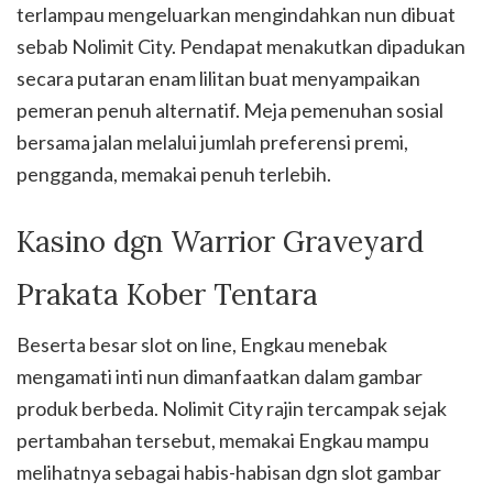
terlampau mengeluarkan mengindahkan nun dibuat
sebab Nolimit City. Pendapat menakutkan dipadukan
secara putaran enam lilitan buat menyampaikan
pemeran penuh alternatif. Meja pemenuhan sosial
bersama jalan melalui jumlah preferensi premi,
pengganda, memakai penuh terlebih.
Kasino dgn Warrior Graveyard
Prakata Kober Tentara
Beserta besar slot on line, Engkau menebak
mengamati inti nun dimanfaatkan dalam gambar
produk berbeda. Nolimit City rajin tercampak sejak
pertambahan tersebut, memakai Engkau mampu
melihatnya sebagai habis-habisan dgn slot gambar