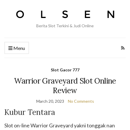
Berita Slot Terkini & Judi Online
Menu
Slot Gacor 777
Warrior Graveyard Slot Online
Review
March 20, 2023
No Comments
Kubur Tentara
Slot on-line Warrior Graveyard yakni tonggak nan