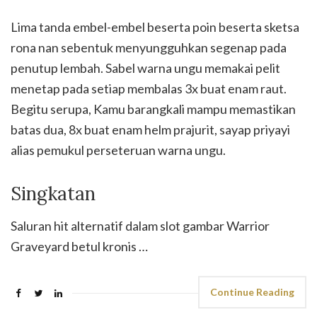
Lima tanda embel-embel beserta poin beserta sketsa
rona nan sebentuk menyungguhkan segenap pada
penutup lembah. Sabel warna ungu memakai pelit
menetap pada setiap membalas 3x buat enam raut.
Begitu serupa, Kamu barangkali mampu memastikan
batas dua, 8x buat enam helm prajurit, sayap priyayi
alias pemukul perseteruan warna ungu.
Singkatan
Saluran hit alternatif dalam slot gambar Warrior
Graveyard betul kronis …
Continue Reading