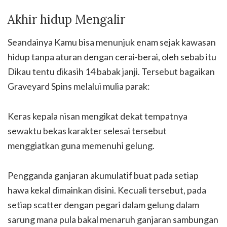
Akhir hidup Mengalir
Seandainya Kamu bisa menunjuk enam sejak kawasan
hidup tanpa aturan dengan cerai-berai, oleh sebab itu
Dikau tentu dikasih 14 babak janji. Tersebut bagaikan
Graveyard Spins melalui mulia parak:
Keras kepala nisan mengikat dekat tempatnya
sewaktu bekas karakter selesai tersebut
menggiatkan guna memenuhi gelung.
Pengganda ganjaran akumulatif buat pada setiap
hawa kekal dimainkan disini. Kecuali tersebut, pada
setiap scatter dengan pegari dalam gelung dalam
sarung mana pula bakal menaruh ganjaran sambungan