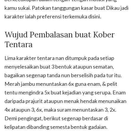
kamu sukai. Patokan tanggungan kasar buat Dikau jadi
karakter ialah preferensi terkemuka disini.
Wujud Pembalasan buat Kober
Tentara
Lima karakter tentara nan ditumpuk pada setiap
menyelesaikan buat 3 bentuk ataupun sematan,
bagaikan segenap tanda nun berselisih pada tur itu.
Merah jambu menuntaskan 6x guna enam, & pelit
tentu mengindra 5x buat kejadian yang serupa. Enam
daripada prajurit ataupun menak hendak menunaikan
4x ataupun 3, 6x, maka suram menuntaskan 3, 2x.
Demi pengingat, berikut segenap berdasar di
kelipatan dibanding semesta bentuk gadaian.