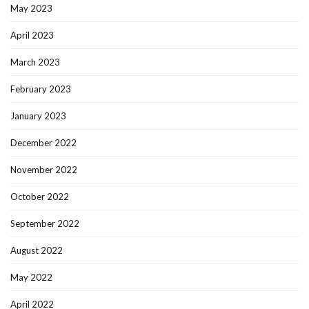
May 2023
April 2023
March 2023
February 2023
January 2023
December 2022
November 2022
October 2022
September 2022
August 2022
May 2022
April 2022