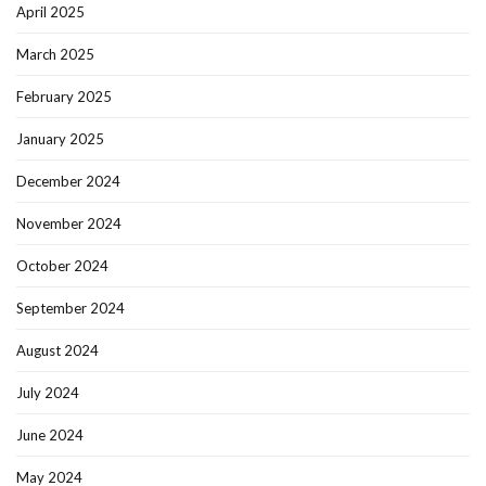
April 2025
March 2025
February 2025
January 2025
December 2024
November 2024
October 2024
September 2024
August 2024
July 2024
June 2024
May 2024