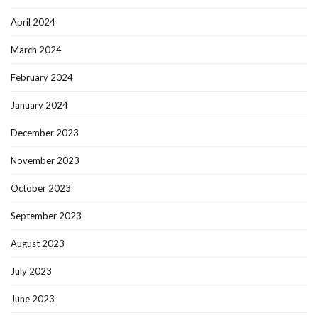
April 2024
March 2024
February 2024
January 2024
December 2023
November 2023
October 2023
September 2023
August 2023
July 2023
June 2023