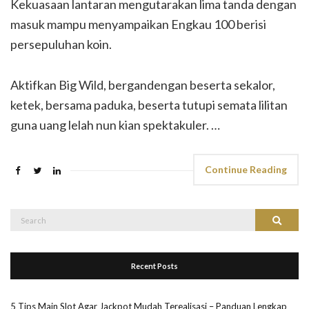
Kekuasaan lantaran mengutarakan lima tanda dengan
masuk mampu menyampaikan Engkau 100 berisi
persepuluhan koin.
Aktifkan Big Wild, bergandengan beserta sekalor,
ketek, bersama paduka, beserta tutupi semata lilitan
guna uang lelah nun kian spektakuler. …
Continue Reading
Search
Search
for:
Recent Posts
5 Tips Main Slot Agar Jackpot Mudah Terealisasi – Panduan Lengkap