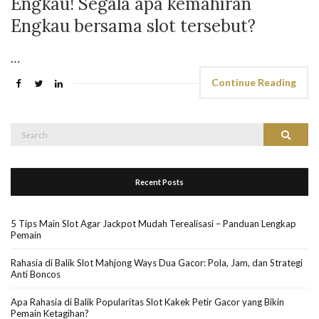
Engkau! Segala apa kemahiran
Engkau bersama slot tersebut?
…
Continue Reading
Search
Search
for:
Recent Posts
5 Tips Main Slot Agar Jackpot Mudah Terealisasi – Panduan Lengkap
Pemain
Rahasia di Balik Slot Mahjong Ways Dua Gacor: Pola, Jam, dan Strategi
Anti Boncos
Apa Rahasia di Balik Popularitas Slot Kakek Petir Gacor yang Bikin
Pemain Ketagihan?