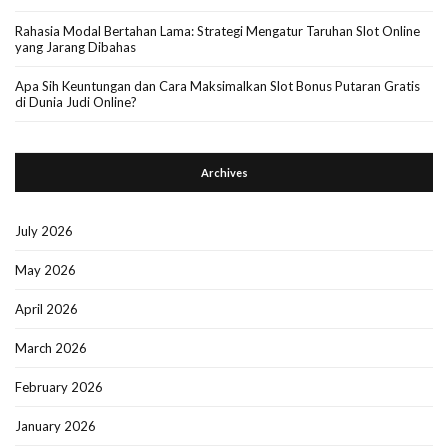
Rahasia Modal Bertahan Lama: Strategi Mengatur Taruhan Slot Online
yang Jarang Dibahas
Apa Sih Keuntungan dan Cara Maksimalkan Slot Bonus Putaran Gratis
di Dunia Judi Online?
Archives
July 2026
May 2026
April 2026
March 2026
February 2026
January 2026