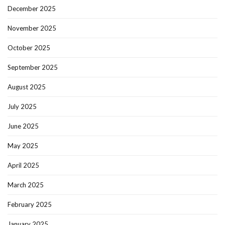
December 2025
November 2025
October 2025
September 2025
August 2025
July 2025
June 2025
May 2025
April 2025
March 2025
February 2025
January 2025