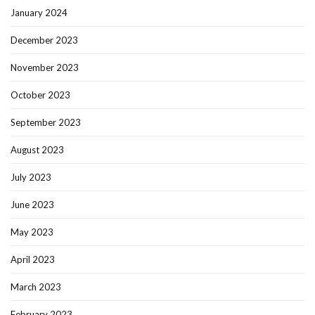
January 2024
December 2023
November 2023
October 2023
September 2023
August 2023
July 2023
June 2023
May 2023
April 2023
March 2023
February 2023