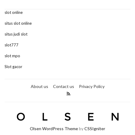
slot online
situs slot online
situs judi slot
slot777
slot mpo
Slot gacor
About us
Contact us
Privacy Policy
Olsen WordPress Theme
by
CSSIgniter