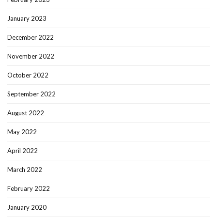
January 2023
December 2022
November 2022
October 2022
September 2022
August 2022
May 2022
April 2022
March 2022
February 2022
January 2020