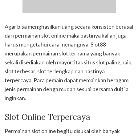
Agar bisa menghasilkan uang secara konsisten berasal
dari permainan slot online maka pastinya kalian juga
harus mengetahui cara menangnya. Slot88
merupakan permainan slot ternama yang banyak
sekali disediakan oleh mayortitas situs slot paling baik,
slot terbesar, slot terlengkap dan pastinya
terpercaya. Para pemain dapat memainkan beragam
jenis permainan denga mudah sesuai bersama duit ia
inginkan.
Slot Online Terpercaya
Permainan slot online begitu disukai oleh banyak