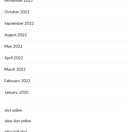
November 2022
October 2022
September 2022
August 2022
May 2022
April 2022
March 2022
February 2022
January 2020
slot online
situs slot online
situs judi slot