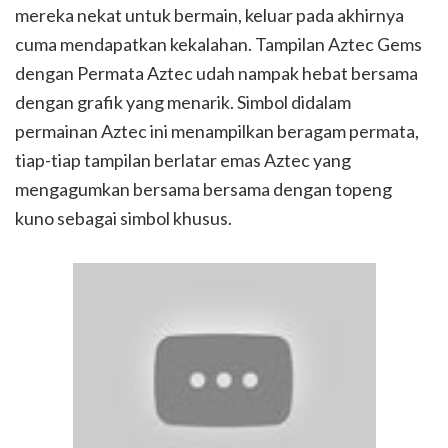
mereka nekat untuk bermain, keluar pada akhirnya
cuma mendapatkan kekalahan. Tampilan Aztec Gems
dengan Permata Aztec udah nampak hebat bersama
dengan grafik yang menarik. Simbol didalam
permainan Aztec ini menampilkan beragam permata,
tiap-tiap tampilan berlatar emas Aztec yang
mengagumkan bersama bersama dengan topeng
kuno sebagai simbol khusus.