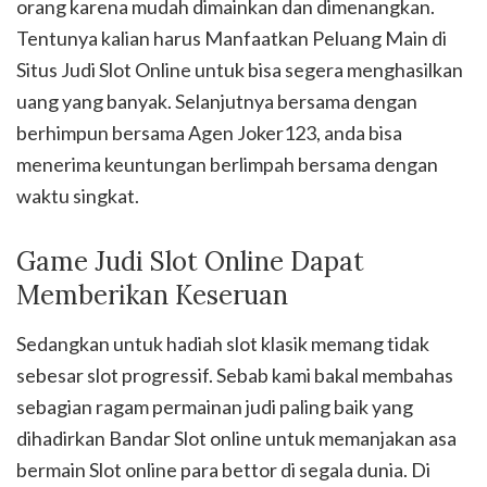
orang karena mudah dimainkan dan dimenangkan.
Tentunya kalian harus Manfaatkan Peluang Main di
Situs Judi Slot Online untuk bisa segera menghasilkan
uang yang banyak. Selanjutnya bersama dengan
berhimpun bersama Agen Joker123, anda bisa
menerima keuntungan berlimpah bersama dengan
waktu singkat.
Game Judi Slot Online Dapat
Memberikan Keseruan
Sedangkan untuk hadiah slot klasik memang tidak
sebesar slot progressif. Sebab kami bakal membahas
sebagian ragam permainan judi paling baik yang
dihadirkan Bandar Slot online untuk memanjakan asa
bermain Slot online para bettor di segala dunia. Di