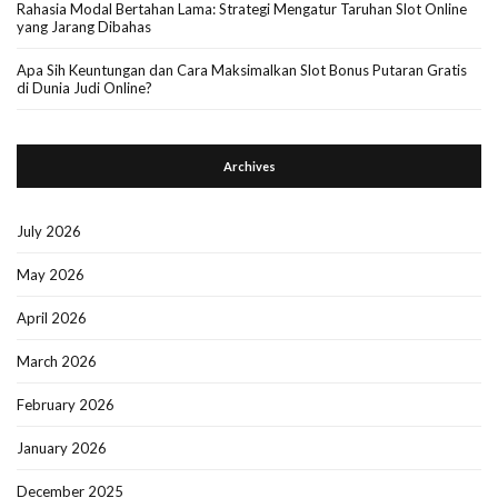
Rahasia Modal Bertahan Lama: Strategi Mengatur Taruhan Slot Online
yang Jarang Dibahas
Apa Sih Keuntungan dan Cara Maksimalkan Slot Bonus Putaran Gratis
di Dunia Judi Online?
Archives
July 2026
May 2026
April 2026
March 2026
February 2026
January 2026
December 2025