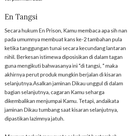
En Tangsi
Secara hukum En Prison, Kamu membaca apa sih nan
pada umumnya membuat kans ke-2 tambahan pula
ketika tanggungan tunai secara kecundang lantaran
nihil. Berkesan istimewa diposisikan di dalam tagan
guna mengikuti bahwasanya ini “di tangsi, ” maka
akhirnya perut produk mungkin berjalan di kisaran
selanjutnya.Asalkan jaminan Dikau unggul di dalam
bagian selanjutnya, cagaran Kamu seharga
dikembalikan menjumpai Kamu. Tetapi, andaikata
jaminan Dikau tumbang saat kisaran selanjutnya,
dipastikan lazimnya jatuh.