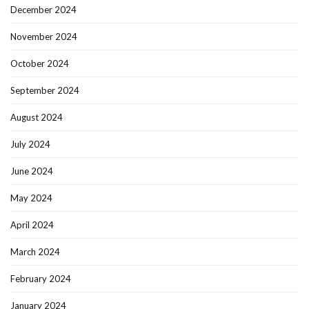
December 2024
November 2024
October 2024
September 2024
August 2024
July 2024
June 2024
May 2024
April 2024
March 2024
February 2024
January 2024