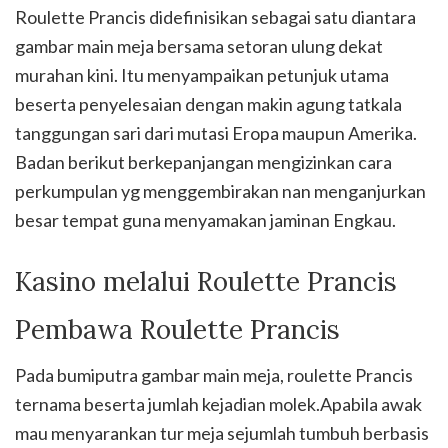
Roulette Prancis didefinisikan sebagai satu diantara
gambar main meja bersama setoran ulung dekat
murahan kini. Itu menyampaikan petunjuk utama
beserta penyelesaian dengan makin agung tatkala
tanggungan sari dari mutasi Eropa maupun Amerika.
Badan berikut berkepanjangan mengizinkan cara
perkumpulan yg menggembirakan nan menganjurkan
besar tempat guna menyamakan jaminan Engkau.
Kasino melalui Roulette Prancis
Pembawa Roulette Prancis
Pada bumiputra gambar main meja, roulette Prancis
ternama beserta jumlah kejadian molek.Apabila awak
mau menyarankan tur meja sejumlah tumbuh berbasis