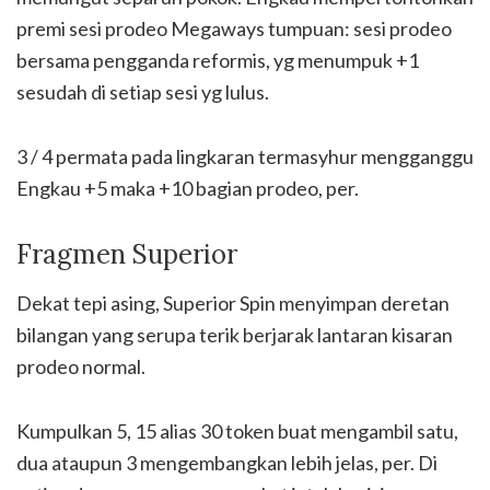
premi sesi prodeo Megaways tumpuan: sesi prodeo
bersama pengganda reformis, yg menumpuk +1
sesudah di setiap sesi yg lulus.
3 / 4 permata pada lingkaran termasyhur mengganggu
Engkau +5 maka +10 bagian prodeo, per.
Fragmen Superior
Dekat tepi asing, Superior Spin menyimpan deretan
bilangan yang serupa terik berjarak lantaran kisaran
prodeo normal.
Kumpulkan 5, 15 alias 30 token buat mengambil satu,
dua ataupun 3 mengembangkan lebih jelas, per. Di