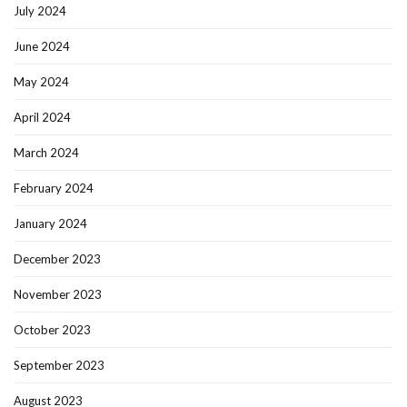
July 2024
June 2024
May 2024
April 2024
March 2024
February 2024
January 2024
December 2023
November 2023
October 2023
September 2023
August 2023