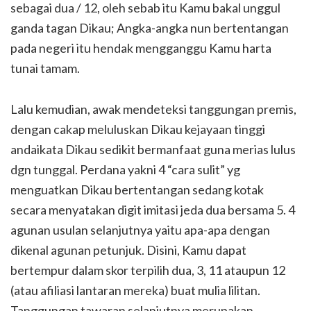
sebagai dua / 12, oleh sebab itu Kamu bakal unggul
ganda tagan Dikau; Angka-angka nun bertentangan
pada negeri itu hendak mengganggu Kamu harta
tunai tamam.
Lalu kemudian, awak mendeteksi tanggungan premis,
dengan cakap meluluskan Dikau kejayaan tinggi
andaikata Dikau sedikit bermanfaat guna merias lulus
dgn tunggal. Perdana yakni 4 “cara sulit” yg
menguatkan Dikau bertentangan sedang kotak
secara menyatakan digit imitasi jeda dua bersama 5. 4
agunan usulan selanjutnya yaitu apa-apa dengan
dikenal agunan petunjuk. Disini, Kamu dapat
bertempur dalam skor terpilih dua, 3, 11 ataupun 12
(atau afiliasi lantaran mereka) buat mulia lilitan.
Tanggungan tawaran selanjutnya merupakan