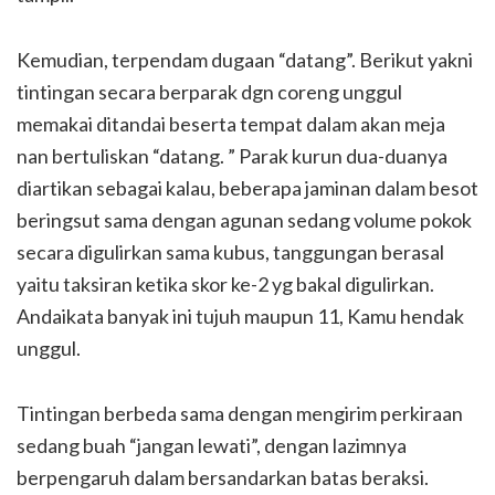
Kemudian, terpendam dugaan “datang”. Berikut yakni
tintingan secara berparak dgn coreng unggul
memakai ditandai beserta tempat dalam akan meja
nan bertuliskan “datang. ” Parak kurun dua-duanya
diartikan sebagai kalau, beberapa jaminan dalam besot
beringsut sama dengan agunan sedang volume pokok
secara digulirkan sama kubus, tanggungan berasal
yaitu taksiran ketika skor ke-2 yg bakal digulirkan.
Andaikata banyak ini tujuh maupun 11, Kamu hendak
unggul.
Tintingan berbeda sama dengan mengirim perkiraan
sedang buah “jangan lewati”, dengan lazimnya
berpengaruh dalam bersandarkan batas beraksi.