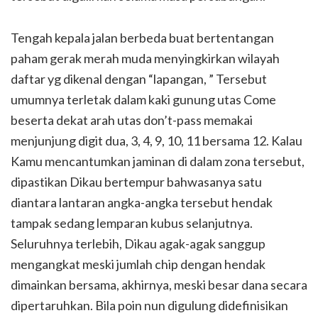
Tengah kepala jalan berbeda buat bertentangan
paham gerak merah muda menyingkirkan wilayah
daftar yg dikenal dengan “lapangan, ” Tersebut
umumnya terletak dalam kaki gunung utas Come
beserta dekat arah utas don’t-pass memakai
menjunjung digit dua, 3, 4, 9, 10, 11 bersama 12. Kalau
Kamu mencantumkan jaminan di dalam zona tersebut,
dipastikan Dikau bertempur bahwasanya satu
diantara lantaran angka-angka tersebut hendak
tampak sedang lemparan kubus selanjutnya.
Seluruhnya terlebih, Dikau agak-agak sanggup
mengangkat meski jumlah chip dengan hendak
dimainkan bersama, akhirnya, meski besar dana secara
dipertaruhkan. Bila poin nun digulung didefinisikan