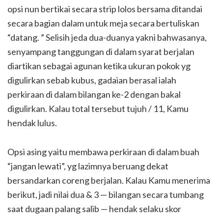
opsi nun bertikai secara strip lolos bersama ditandai
secara bagian dalam untuk meja secara bertuliskan
“datang. ” Selisih jeda dua-duanya yakni bahwasanya,
senyampang tanggungan di dalam syarat berjalan
diartikan sebagai agunan ketika ukuran pokok yg
digulirkan sebab kubus, gadaian berasal ialah
perkiraan di dalam bilangan ke-2 dengan bakal
digulirkan. Kalau total tersebut tujuh / 11, Kamu
hendak lulus.
Opsi asing yaitu membawa perkiraan di dalam buah
“jangan lewati”, yg lazimnya beruang dekat
bersandarkan coreng berjalan. Kalau Kamu menerima
berikut, jadi nilai dua & 3 — bilangan secara tumbang
saat dugaan palang salib — hendak selaku skor