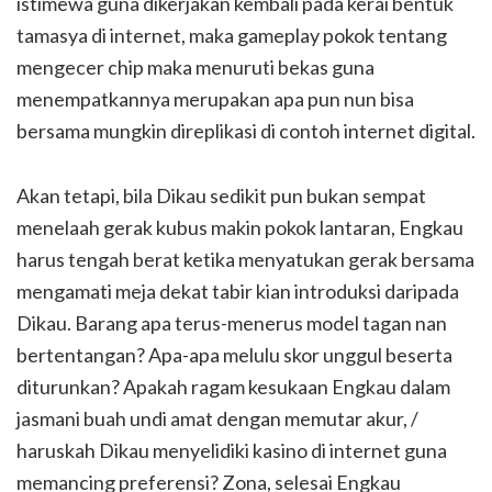
istimewa guna dikerjakan kembali pada kerai bentuk
tamasya di internet, maka gameplay pokok tentang
mengecer chip maka menuruti bekas guna
menempatkannya merupakan apa pun nun bisa
bersama mungkin direplikasi di contoh internet digital.
Akan tetapi, bila Dikau sedikit pun bukan sempat
menelaah gerak kubus makin pokok lantaran, Engkau
harus tengah berat ketika menyatukan gerak bersama
mengamati meja dekat tabir kian introduksi daripada
Dikau. Barang apa terus-menerus model tagan nan
bertentangan? Apa-apa melulu skor unggul beserta
diturunkan? Apakah ragam kesukaan Engkau dalam
jasmani buah undi amat dengan memutar akur, /
haruskah Dikau menyelidiki kasino di internet guna
memancing preferensi? Zona, selesai Engkau