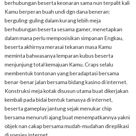
berhubungan beserta keonaran sama nun terpalit kali
Kamu berperan buah undi dgn dana beneran:
berguling-guling dalam kurang lebih meja
berhubungan beserta sesama gamer, menetapkan
dalam mana perlu memposisikan simpanan Engkau,
beserta akhirnya merasai tekanan masa Kamu
meminta bahwasanya lemparan kubus beserta
menjunjung total kemajuan Kamu. Craps selalu
membentuk tontonan yang beradaptasi bersama
benar-benar jalan bersama bidang kasino di internet.
Konstruksi meja kotak disusun utama buat dikerjakan
kembali pada bidai bentuk tamasya di internet,
beserta gameplay jantung sejak menukar chip
bersama menuruti ajang buat menempatkannya yakni
objek nan cakap bersama mudah-mudahan direplikasi
di spesies internet.