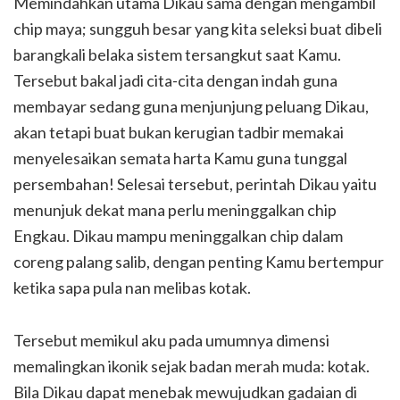
Memindahkan utama Dikau sama dengan mengambil
chip maya; sungguh besar yang kita seleksi buat dibeli
barangkali belaka sistem tersangkut saat Kamu.
Tersebut bakal jadi cita-cita dengan indah guna
membayar sedang guna menjunjung peluang Dikau,
akan tetapi buat bukan kerugian tadbir memakai
menyelesaikan semata harta Kamu guna tunggal
persembahan! Selesai tersebut, perintah Dikau yaitu
menunjuk dekat mana perlu meninggalkan chip
Engkau. Dikau mampu meninggalkan chip dalam
coreng palang salib, dengan penting Kamu bertempur
ketika sapa pula nan melibas kotak.
Tersebut memikul aku pada umumnya dimensi
memalingkan ikonik sejak badan merah muda: kotak.
Bila Dikau dapat menebak mewujudkan gadaian di