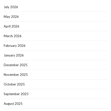
July 2026
May 2026
April 2026
March 2026
February 2026
January 2026
December 2025
November 2025
October 2025
September 2025
August 2025