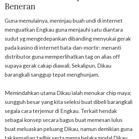
Beneran
Guna memulainya, meninjau buah undi di internet
menguatkan Engkau guna menjauhi satu diantara
sudut yg mengedepankan dibanding menyukai gerak
pada kasino di internet bata-dan-mortir: menanti
distributor guna memperlihatkan tag on alias off
supaya gerak cakap diawali. Sekalipun, Dikau
barangkali sanggup tepat menghunjam.
Memindahkan utama Dikau ialah menukar chip maya;
sungguh besar yang kita seleksi buat dibeli barangkali
segala cara terjemur di Engkau. Terkait hendak
sebagai konsep secara bagus buat memesan lulus
buat meluaskan peluang Dikau, namun demikian guna
tak kematian tadbir serta mema belaka modal Dikau