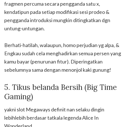
fragmen percuma secara pengganda satu x,
kendatipun pada setiap modifikasi sesi prodeo &
pengganda introduksi mungkin ditingkatkan dgn
untung-untungan.
Berhati-hatilah, walaupun, homo perjudian yg alpa, &
Engkau sudah cela menghadirkan semua persen yang
kamu bayar (penurunan fitur). Diperingatkan
sebelumnya sama dengan menonjol kaki gunung!
5. Tikus belanda Bersih (Big Time
Gaming)
yakni slot Megaways definit nan selaku dingin
lebihlebih berdasar tatkala legenda Alice In
Wonderland.