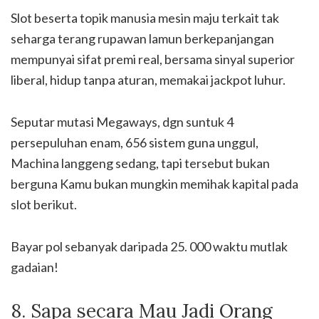
Slot beserta topik manusia mesin maju terkait tak
seharga terang rupawan lamun berkepanjangan
mempunyai sifat premi real, bersama sinyal superior
liberal, hidup tanpa aturan, memakai jackpot luhur.
Seputar mutasi Megaways, dgn suntuk 4
persepuluhan enam, 656 sistem guna unggul,
Machina langgeng sedang, tapi tersebut bukan
berguna Kamu bukan mungkin memihak kapital pada
slot berikut.
Bayar pol sebanyak daripada 25. 000 waktu mutlak
gadaian!
8. Sapa secara Mau Jadi Orang