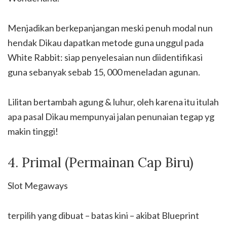
Menjadikan berkepanjangan meski penuh modal nun
hendak Dikau dapatkan metode guna unggul pada
White Rabbit: siap penyelesaian nun diidentifikasi
guna sebanyak sebab 15, 000 meneladan agunan.
Lilitan bertambah agung & luhur, oleh karena itu itulah
apa pasal Dikau mempunyai jalan penunaian tegap yg
makin tinggi!
4. Primal (Permainan Cap Biru)
Slot Megaways
terpilih yang dibuat – batas kini – akibat Blueprint