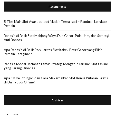
Recent Posts
5 Tips Main Slot Agar Jackpot Mudah Terealisasi – Panduan Lengkap
Pemain
Rahasia di Balik Slot Mahjong Ways Dua Gacor: Pola, Jam, dan Strategi
Anti Boncos
Apa Rahasia di Balik Popularitas Slot Kakek Petir Gacor yang Bikin
Pemain Ketagihan?
Rahasia Modal Bertahan Lama: Strategi Mengatur Taruhan Slot Online
yang Jarang Dibahas
Apa Sih Keuntungan dan Cara Maksimalkan Slot Bonus Putaran Gratis
di Dunia Judi Online?
Archives