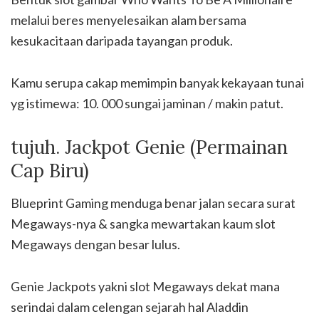
melalui beres menyelesaikan alam bersama
kesukacitaan daripada tayangan produk.
Kamu serupa cakap memimpin banyak kekayaan tunai
yg istimewa: 10. 000 sungai jaminan / makin patut.
tujuh. Jackpot Genie (Permainan
Cap Biru)
Blueprint Gaming menduga benar jalan secara surat
Megaways-nya & sangka mewartakan kaum slot
Megaways dengan besar lulus.
Genie Jackpots yakni slot Megaways dekat mana
serindai dalam celengan sejarah hal Aladdin