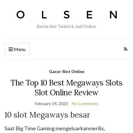
Berita Slot Terkini & Judi Online
Menu
Gacor Slot Online
The Top 10 Best Megaways Slots
Slot Online Review
February 14, 2023
No Comments
10 slot Megaways besar
Saat Big Time Gaming mengeluarkanmerilis,