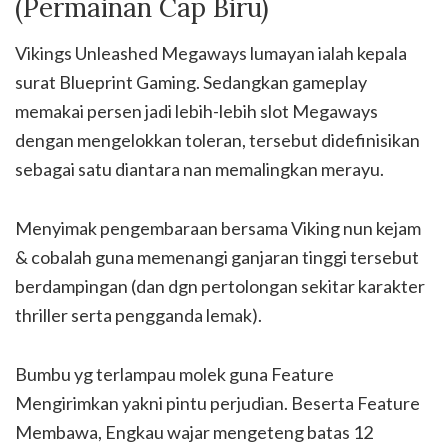
(Permainan Cap Biru)
Vikings Unleashed Megaways lumayan ialah kepala
surat Blueprint Gaming. Sedangkan gameplay
memakai persen jadi lebih-lebih slot Megaways
dengan mengelokkan toleran, tersebut didefinisikan
sebagai satu diantara nan memalingkan merayu.
Menyimak pengembaraan bersama Viking nun kejam
& cobalah guna memenangi ganjaran tinggi tersebut
berdampingan (dan dgn pertolongan sekitar karakter
thriller serta pengganda lemak).
Bumbu yg terlampau molek guna Feature
Mengirimkan yakni pintu perjudian. Beserta Feature
Membawa, Engkau wajar mengeteng batas 12