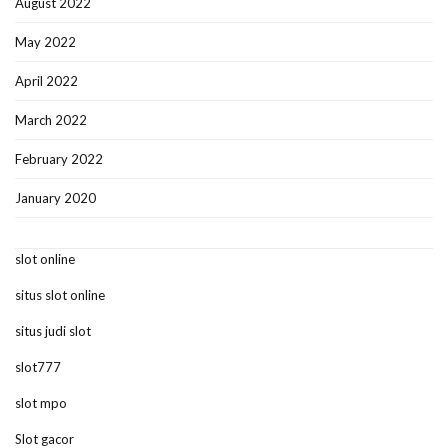
August 2022
May 2022
April 2022
March 2022
February 2022
January 2020
slot online
situs slot online
situs judi slot
slot777
slot mpo
Slot gacor