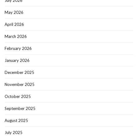
July 2026
May 2026
April 2026
March 2026
February 2026
January 2026
December 2025
November 2025
October 2025
September 2025
August 2025
July 2025