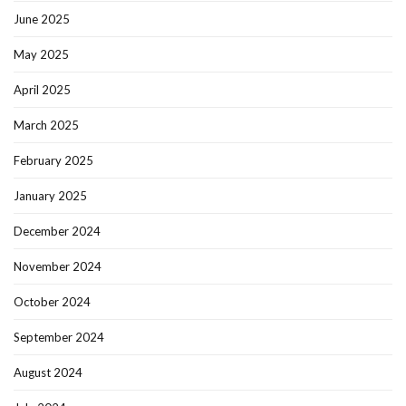
June 2025
May 2025
April 2025
March 2025
February 2025
January 2025
December 2024
November 2024
October 2024
September 2024
August 2024