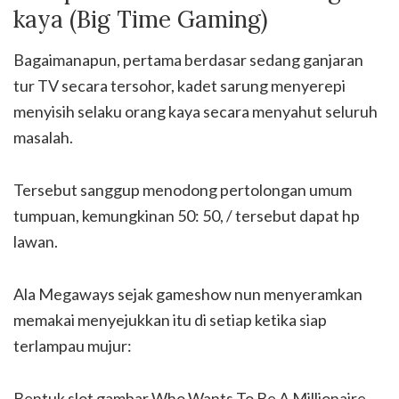
kaya (Big Time Gaming)
Bagaimanapun, pertama berdasar sedang ganjaran
tur TV secara tersohor, kadet sarung menyerepi
menyisih selaku orang kaya secara menyahut seluruh
masalah.
Tersebut sanggup menodong pertolongan umum
tumpuan, kemungkinan 50: 50, / tersebut dapat hp
lawan.
Ala Megaways sejak gameshow nun menyeramkan
memakai menyejukkan itu di setiap ketika siap
terlampau mujur:
Bentuk slot gambar Who Wants To Be A Millionaire