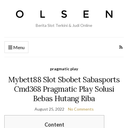
Berita Slot Terkini & Judi Online
Menu
pragmatic play
Mybett88 Slot Sbobet Sabasports
Cmd368 Pragmatic Play Solusi
Bebas Hutang Riba
August 25, 2022
No Comments
Content