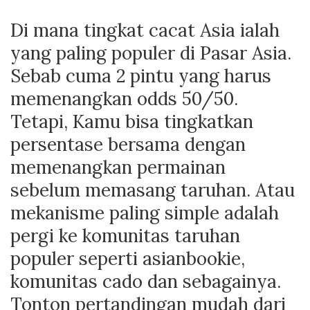
Di mana tingkat cacat Asia ialah
yang paling populer di Pasar Asia.
Sebab cuma 2 pintu yang harus
memenangkan odds 50/50.
Tetapi, Kamu bisa tingkatkan
persentase bersama dengan
memenangkan permainan
sebelum memasang taruhan. Atau
mekanisme paling simple adalah
pergi ke komunitas taruhan
populer seperti asianbookie,
komunitas cado dan sebagainya.
Tonton pertandingan mudah dari