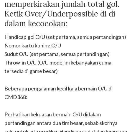
memperkirakan jumlah total gol.
Ketik Over/Underpossible di di
dalam kecocokan:
Handicap gol O/U (set pertama, semua pertandingan)
Nomor kartu kuning O/U
Sudut O/U (set pertama, semua pertandingan)
Throw-in O/U (O/U model ini kebanyakan cuma
tersedia di game besar)
Beberapa pengalaman kecil kala bermain O/U di
CMD368:
Perhatikan kekuatan bermain O/U didalam
pertandingan antara dua tim besar, sebab skornya
sulit untuk kita prediksi. Handicap sudut dan lemparan