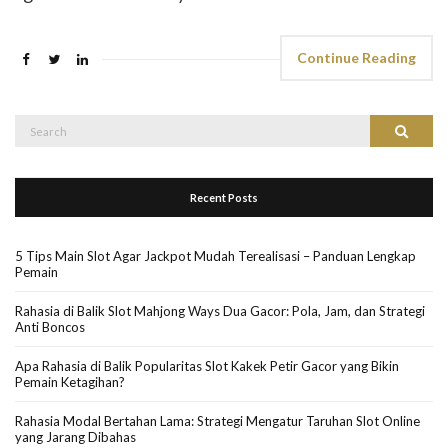
Continue Reading
Search
Search
for:
Recent Posts
5 Tips Main Slot Agar Jackpot Mudah Terealisasi – Panduan Lengkap
Pemain
Rahasia di Balik Slot Mahjong Ways Dua Gacor: Pola, Jam, dan Strategi
Anti Boncos
Apa Rahasia di Balik Popularitas Slot Kakek Petir Gacor yang Bikin
Pemain Ketagihan?
Rahasia Modal Bertahan Lama: Strategi Mengatur Taruhan Slot Online
yang Jarang Dibahas