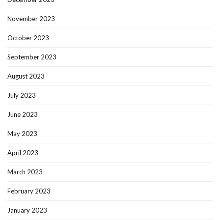
November 2023
October 2023
September 2023
August 2023
July 2023
June 2023
May 2023
April 2023
March 2023
February 2023
January 2023