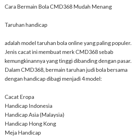
Cara Bermain Bola CMD368 Mudah Menang
Taruhan handicap
adalah model taruhan bola online yang paling populer.
Jenis cacat ini membuat merk CMD368 sebab
kemungkinannya yang tinggi dibanding dengan pasar.
Dalam CMD368, bermain taruhan judi bola bersama
dengan handicap dibagi menjadi 4 model:
Cacat Eropa
Handicap Indonesia
Handicap Asia (Malaysia)
Handicap Hong Kong
Meja Handicap