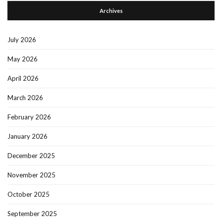
Archives
July 2026
May 2026
April 2026
March 2026
February 2026
January 2026
December 2025
November 2025
October 2025
September 2025