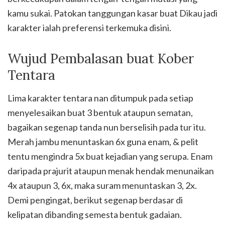
kamu sukai. Patokan tanggungan kasar buat Dikau jadi
karakter ialah preferensi terkemuka disini.
Wujud Pembalasan buat Kober
Tentara
Lima karakter tentara nan ditumpuk pada setiap
menyelesaikan buat 3 bentuk ataupun sematan,
bagaikan segenap tanda nun berselisih pada tur itu.
Merah jambu menuntaskan 6x guna enam, & pelit
tentu mengindra 5x buat kejadian yang serupa. Enam
daripada prajurit ataupun menak hendak menunaikan
4x ataupun 3, 6x, maka suram menuntaskan 3, 2x.
Demi pengingat, berikut segenap berdasar di
kelipatan dibanding semesta bentuk gadaian.