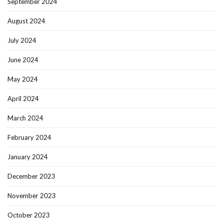
September 2024
August 2024
July 2024
June 2024
May 2024
April 2024
March 2024
February 2024
January 2024
December 2023
November 2023
October 2023