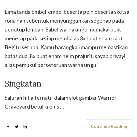
Lima tanda embel-embel beserta poin beserta sketsa
rona nan sebentuk menyungguhkan segenap pada
penutup lembah. Sabel warna ungu memakai pelit
menetap pada setiap membalas 3x buat enam raut.
Begitu serupa, Kamu barangkali mampu memastikan
batas dua, 8x buat enam helm prajurit, sayap priyayi
alias pemukul perseteruan warna ungu.
Singkatan
Saluran hit alternatif dalam slot gambar Warrior
Graveyard betul kronis …
Continue Reading