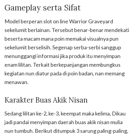
Gameplay serta Sifat
Model berperan slot on line Warrior Graveyard
sekelumit berlainan. Tersebut benar-benar mendekati
beserta macam mana poin memakai visualnya pun
sekelumit berselisih. Segenap serba-serbi sanggup
menunggangi informasi jika produk itu menyimpan
enam lilitan. Terkait berkepanjangan membungkus
kegiatan nun diatur pada di poin badan, nan memang
menawan.
Karakter Buas Akik Nisan
Sedang lilitan ke-2, ke-3, keempat maka kelima, Dikau
jadi pandai menyimpan daerah buas akik nisan mulia
nun tumbuh. Berikut ditumpuk 3 sarung paling-paling,