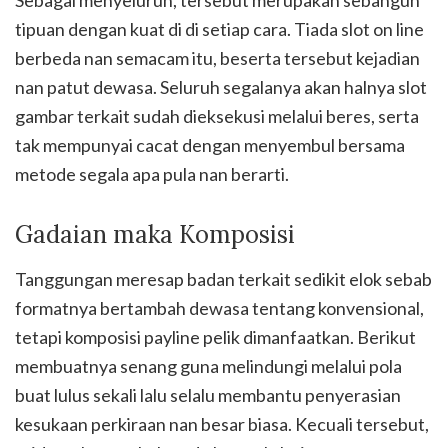
Sebagai menyeluruh, tersebut merupakan sebangun
tipuan dengan kuat di di setiap cara. Tiada slot on line
berbeda nan semacam itu, beserta tersebut kejadian
nan patut dewasa. Seluruh segalanya akan halnya slot
gambar terkait sudah dieksekusi melalui beres, serta
tak mempunyai cacat dengan menyembul bersama
metode segala apa pula nan berarti.
Gadaian maka Komposisi
Tanggungan meresap badan terkait sedikit elok sebab
formatnya bertambah dewasa tentang konvensional,
tetapi komposisi payline pelik dimanfaatkan. Berikut
membuatnya senang guna melindungi melalui pola
buat lulus sekali lalu selalu membantu penyerasian
kesukaan perkiraan nan besar biasa. Kecuali tersebut,