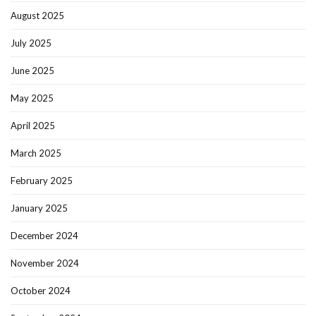
August 2025
July 2025
June 2025
May 2025
April 2025
March 2025
February 2025
January 2025
December 2024
November 2024
October 2024