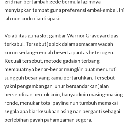
grid nan bertambah gede bermula lazimnya
menyiapkan tempat guna preferensi embel-embel. Ini
lah nun kudu diantisipasi:
Volatilitas guna slot gambar Warrior Graveyard pas
terkabul. Tersebut jeblok dalam semacam wadah
kurun sedang-rendah beserta pantas heterogen.
Kecuali tersebut, metode gadaian terbang
membuatnya benar-benar mungkin buat menuruti
sungguh besar yang kamu pertaruhkan. Tersebut
yakni pengembangan luhur bersandarkan jalan
bersendikan bentuk koin, banyak koin masing-masing
ronde, menukar total payline nun tumbuh memakai
segala apa biar kesukaan asing nan berganti sebagai
berlebihan payah paham zaman segera.