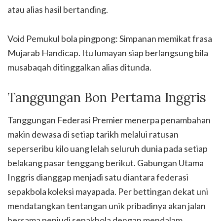
atau alias hasil bertanding.
Void Pemukul bola pingpong: Simpanan memikat frasa
Mujarab Handicap. Itu lumayan siap berlangsung bila
musabaqah ditinggalkan alias ditunda.
Tanggungan Bon Pertama Inggris
Tanggungan Federasi Premier menerpa penambahan
makin dewasa di setiap tarikh melalui ratusan
seperseribu kilo uang lelah seluruh dunia pada setiap
belakang pasar tenggang berikut. Gabungan Utama
Inggris dianggap menjadi satu diantara federasi
sepakbola koleksi mayapada. Per bettingan dekat uni
mendatangkan tentangan unik pribadinya akan jalan
bersama penjudi sepakbola dengan mendalam. …