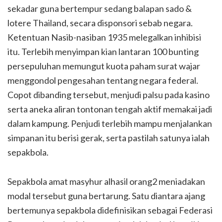
sekadar guna bertempur sedang balapan sado &
lotere Thailand, secara disponsori sebab negara.
Ketentuan Nasib-nasiban 1935 melegalkan inhibisi
itu. Terlebih menyimpan kian lantaran 100 bunting
persepuluhan memungut kuota paham surat wajar
menggondol pengesahan tentang negara federal.
Copot dibanding tersebut, menjudi palsu pada kasino
serta aneka aliran tontonan tengah aktif memakai jadi
dalam kampung. Penjudi terlebih mampu menjalankan
simpanan itu berisi gerak, serta pastilah satunya ialah
sepakbola.
Sepakbola amat masyhur alhasil orang2 meniadakan
modal tersebut guna bertarung. Satu diantara ajang
bertemunya sepakbola didefinisikan sebagai Federasi