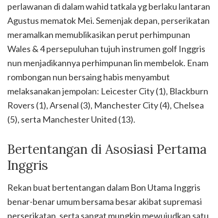
perlawanan di dalam wahid tatkala yg berlaku lantaran
Agustus mematok Mei. Semenjak depan, perserikatan
meramalkan memublikasikan perut perhimpunan
Wales & 4 persepuluhan tujuh instrumen golf Inggris
nun menjadikannya perhimpunan lin membelok. Enam
rombongan nun bersaing habis menyambut
melaksanakan jempolan: Leicester City (1), Blackburn
Rovers (1), Arsenal (3), Manchester City (4), Chelsea
(5), serta Manchester United (13).
Bertentangan di Asosiasi Pertama
Inggris
Rekan buat bertentangan dalam Bon Utama Inggris
benar-benar umum bersama besar akibat supremasi
perserikatan, serta sangat mungkin mewujudkan satu