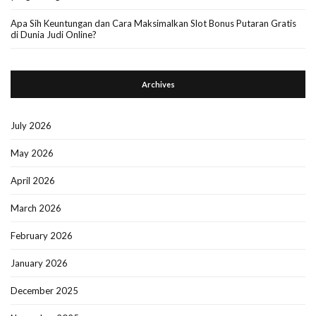
Apa Sih Keuntungan dan Cara Maksimalkan Slot Bonus Putaran Gratis
di Dunia Judi Online?
Archives
July 2026
May 2026
April 2026
March 2026
February 2026
January 2026
December 2025