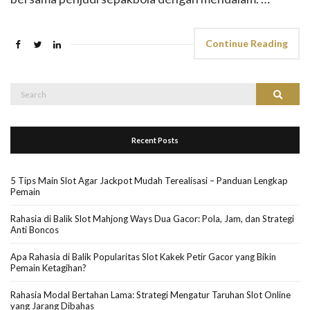
Continue Reading
Search
Search
for:
Recent Posts
5 Tips Main Slot Agar Jackpot Mudah Terealisasi – Panduan Lengkap
Pemain
Rahasia di Balik Slot Mahjong Ways Dua Gacor: Pola, Jam, dan Strategi
Anti Boncos
Apa Rahasia di Balik Popularitas Slot Kakek Petir Gacor yang Bikin
Pemain Ketagihan?
Rahasia Modal Bertahan Lama: Strategi Mengatur Taruhan Slot Online
yang Jarang Dibahas