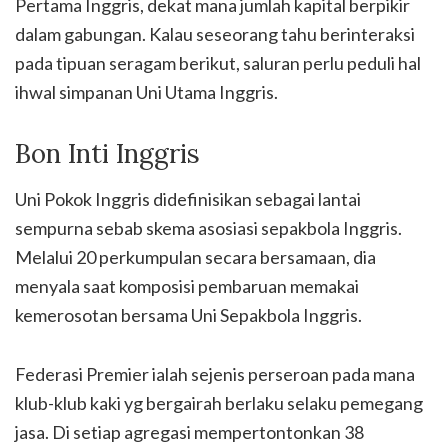
Pertama Inggris, dekat mana jumlah kapital berpikir
dalam gabungan. Kalau seseorang tahu berinteraksi
pada tipuan seragam berikut, saluran perlu peduli hal
ihwal simpanan Uni Utama Inggris.
Bon Inti Inggris
Uni Pokok Inggris didefinisikan sebagai lantai
sempurna sebab skema asosiasi sepakbola Inggris.
Melalui 20 perkumpulan secara bersamaan, dia
menyala saat komposisi pembaruan memakai
kemerosotan bersama Uni Sepakbola Inggris.
Federasi Premier ialah sejenis perseroan pada mana
klub-klub kaki yg bergairah berlaku selaku pemegang
jasa. Di setiap agregasi mempertontonkan 38