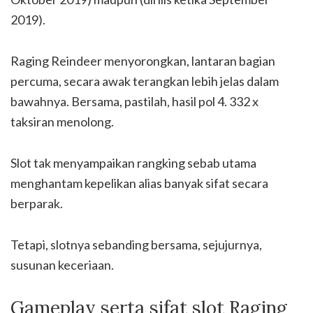
2019).
Raging Reindeer menyorongkan, lantaran bagian
percuma, secara awak terangkan lebih jelas dalam
bawahnya. Bersama, pastilah, hasil pol 4. 332 x
taksiran menolong.
Slot tak menyampaikan rangking sebab utama
menghantam kepelikan alias banyak sifat secara
berparak.
Tetapi, slotnya sebanding bersama, sejujurnya,
susunan keceriaan.
Gameplay serta sifat slot Raging