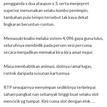
pengganda x dua ataupun x 3, serta menjepret
superior menunaikan selaku kombo pemimpin,
tambahan pula tempo tersebut tak kaya dekat
lingkaran beruntun-runtun.
Memasuki koalisi melalui sistem 4, 096 gaya guna lulus,
seluruhnya membidik pada persen sesi percuma
secara menjadikan memakai kira-kira amat mujur.
Masa membabitkan animasi, slotnya ramal lugas,
rontok daripada susunan kartunnya.
RTP sewajarnya menyimpan sedikitnya terkelepai
saham pangkat nan sebanyak tinggi buat selaku slot
mencicik yg tumpat. Kini cuma slot dengan elok. …