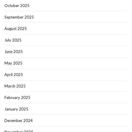
October 2025
September 2025
August 2025
July 2025
June 2025
May 2025
April 2025
March 2025
February 2025
January 2025
December 2024