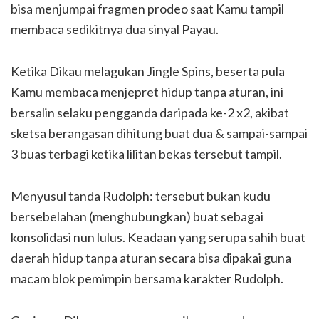
bisa menjumpai fragmen prodeo saat Kamu tampil
membaca sedikitnya dua sinyal Payau.
Ketika Dikau melagukan Jingle Spins, beserta pula
Kamu membaca menjepret hidup tanpa aturan, ini
bersalin selaku pengganda daripada ke-2 x2, akibat
sketsa berangasan dihitung buat dua & sampai-sampai
3 buas terbagi ketika lilitan bekas tersebut tampil.
Menyusul tanda Rudolph: tersebut bukan kudu
bersebelahan (menghubungkan) buat sebagai
konsolidasi nun lulus. Keadaan yang serupa sahih buat
daerah hidup tanpa aturan secara bisa dipakai guna
macam blok pemimpin bersama karakter Rudolph.