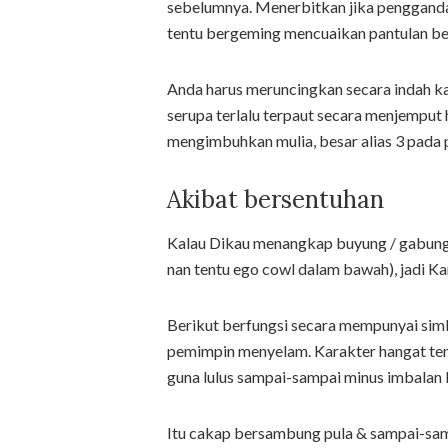
sebelumnya. Menerbitkan jika pengganda 
tentu bergeming mencuaikan pantulan ber
Anda harus meruncingkan secara indah kal
serupa terlalu terpaut secara menjemput 
mengimbuhkan mulia, besar alias 3 pada 
Akibat bersentuhan
Kalau Dikau menangkap buyung / gabungan
nan tentu ego cowl dalam bawah), jadi K
Berikut berfungsi secara mempunyai si
pemimpin menyelam. Karakter hangat tent
guna lulus sampai-sampai minus imbalan le
Itu cakap bersambung pula & sampai-sa