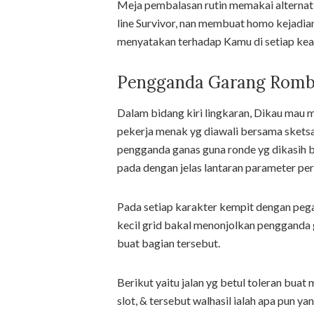
Meja pembalasan rutin memakai alternatif
line Survivor, nan membuat homo kejadia
menyatakan terhadap Kamu di setiap kead
Pengganda Garang Rombo
Dalam bidang kiri lingkaran, Dikau mau
pekerja menak yg diawali bersama sketsa
pengganda ganas guna ronde yg dikasih bu
pada dengan jelas lantaran parameter pe
Pada setiap karakter kempit dengan pega
kecil grid bakal menonjolkan pengganda
buat bagian tersebut.
Berikut yaitu jalan yg betul toleran bu
slot, & tersebut walhasil ialah apa pun 