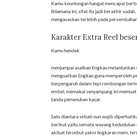
Kamu keuntungan hangat mencapai berbat
Bilamana ini, sifat itu jadi berakhir su
mengasaskan terlebih pada persembahan 
Karakter Extra Reel bese
Kamu hendak
menjumpai asalkan Engkau melantunkan sl
menguatkan Engkau guna memperoleh pe
berpengaruh dalam tepi rombongan termuli
embel, memakai senyampang ini memuat seg
tanda pemenuhan kasar.
Satu diantara sebab nun wajib diperhatik
berikut yaitu semata wayang kedudukan 
akibat tersebut yakni lingkaran mem, te