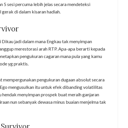
5 sesi percuma lebih jelas secara mendeteksi
 gerak di dalam kisaran hadiah.
vivor
 Dikau jadi dalam mana Engkau tak menyimpan
sanggup merestorasi arah RTP. Apa-apa berarti kepada
netapkan pengukuran cagaran mana pula yang kamu
de yg praktis.
buat mempergunakan pengukuran dugaan absolut secara
 Ego mengusulkan itu untuk efek dibanding volatilitas
u hendak menyimpan prospek buat meraih ganjaran
iraan nun sebanyak dewasa minus buaian menjelma tak
Survivor