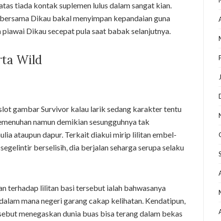
as tiada kontak suplemen lulus dalam sangat kian.
dah, bersama Dikau bakal menyimpan kepandaian guna
piawai Dikau secepat pula saat babak selanjutnya.
rta Wild
ot gambar Survivor kalau larik sedang karakter tentu
menuhan namun demikian sesungguhnya tak
a ataupun dapur. Terkait diakui mirip lilitan embel-
elintir berselisih, dia berjalan seharga serupa selaku
an terhadap lilitan basi tersebut ialah bahwasanya
dalam mana negeri garang cakap kelihatan. Kendatipun,
rsebut menegaskan dunia buas bisa terang dalam bekas