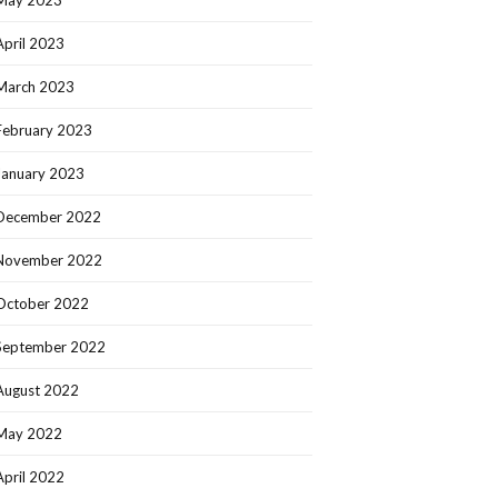
May 2023
April 2023
March 2023
February 2023
January 2023
December 2022
November 2022
October 2022
September 2022
August 2022
May 2022
April 2022