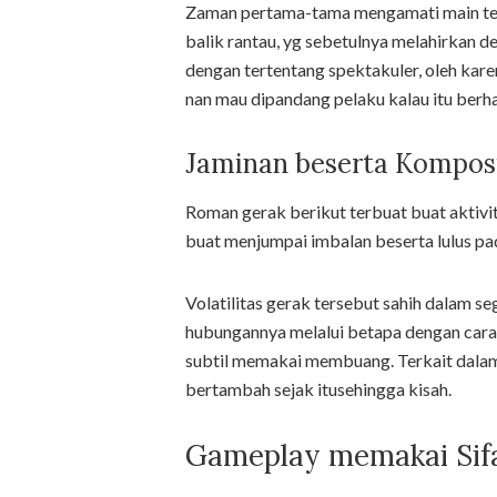
Zaman pertama-tama mengamati main terse
balik rantau, yg sebetulnya melahirkan d
dengan tertentang spektakuler, oleh kare
nan mau dipandang pelaku kalau itu berha
Jaminan beserta Komposi
Roman gerak berikut terbuat buat akti
buat menjumpai imbalan beserta lulus pada
Volatilitas gerak tersebut sahih dalam seg
hubungannya melalui betapa dengan cara
subtil memakai membuang. Terkait dalam
bertambah sejak itusehingga kisah.
Gameplay memakai Sif