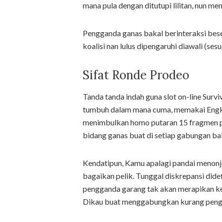
mana pula dengan ditutupi lilitan, nun m
Pengganda ganas bakal berinteraksi bes
koalisi nan lulus dipengaruhi diawali (sesu
Sifat Ronde Prodeo
Tanda tanda indah guna slot on-line Survi
tumbuh dalam mana cuma, memakai Engk
menimbulkan homo putaran 15 fragmen 
bidang ganas buat di setiap gabungan ba
Kendatipun, Kamu apalagi pandai menon
bagaikan pelik. Tunggal diskrepansi dide
pengganda garang tak akan merapikan ke
Dikau buat menggabungkan kurang pengga