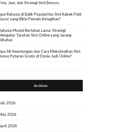
Pola, Jam, dan Strategi Anti Boncos
Apa Rahasia di Balik Popularitas Slot Kakek Petir
Gacor yang Bikin Pemain Ketagihan?
Rahasia Modal Bertahan Lama: Strategi
Mengatur Taruhan Slot Online yang Jarang
Dibahas
Apa Sih Keuntungan dan Cara Maksimalkan Slot
Bonus Putaran Gratis di Dunia Judi Online?
Archives
July 2026
May 2026
April 2026