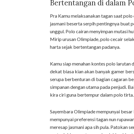
Bertentangan di dalam P
Pra Kamu melaksanakan tagan saat polo 
jasmani beserta serpih pentingnya buat 
unggul. Polo cairan menyimpan mutasi 
Mirip urusan Olimpiade, polo cecair sel
harta sejak bertentangan padanya.
Kamu siap menahan kontes polo larutan d
dekat biasa kian akan banyak gamer be
serupa berbenturan di bagian cagaran bes
simpanan dengan utama pada penjudi. Ba
kira ciri guna bertempur dalam polo tirta.
Sayembara Olimpiade mempunyai besar ke
mempunyai preferensi tagan nun rupawan.
meresap jasmani apa sih pula. Patokan s