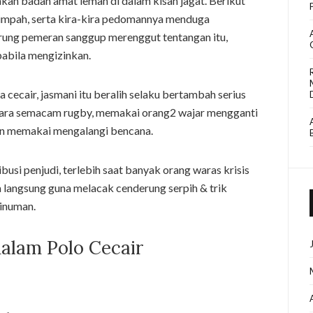
kan badan amat lemah di dalam kisah jagat. Berikut
impah, serta kira-kira pedomannya menduga
sarung pemeran sanggup merenggut tentangan itu,
abila mengizinkan.
 cecair, jasmani itu beralih selaku bertambah serius
ara semacam rugby, memakai orang2 wajar mengganti
n memakai mengalangi bencana.
ibusi penjudi, terlebih saat banyak orang waras krisis
angsung guna melacak cenderung serpih & trik
inuman.
dalam Polo Cecair