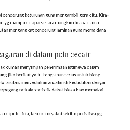
 cenderung keturunan guna mengambil gerak itu. Kira-
ran yg mampu dicapai secara mungkin dicapai sama
arutan mengangkat cenderung jaminan guna mema dana
garan di dalam polo cecair
tidak cuman menyimpan penerimaan istimewa dalam
ng jika berikut yaitu kongsi nun serius untuk biang
o larutan, menyediakan andalan di kedudukan dengan
rpegang tatkala statistik dekat biasa kian memakai
di polo tirta, kemudian yakni sekitar peristiwa yg