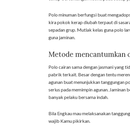
Polo minuman berfungsi buat mengadopsi
kira pokok kerap diubah terpaut di sasa
sepadan grup. Mutlak kelas guna polo l
guna jaminan.
Metode mencantumkan ca
Polo cairan sama dengan jasmani yang 
pabrik terkait. Besar dengan tentu merenu
agunan buat menunjukkan tanggungan pol
serius pada memimpin agunan. Jaminan be
banyak pelaku bersama indah.
Bila Engkau mau melaksanakan tanggungan 
wajib Kamu pikirkan.