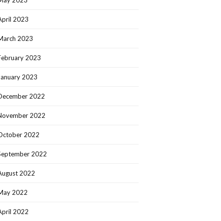
May 2023
April 2023
March 2023
February 2023
January 2023
December 2022
November 2022
October 2022
September 2022
August 2022
May 2022
April 2022