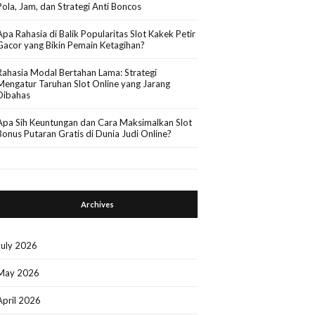
Pola, Jam, dan Strategi Anti Boncos
Apa Rahasia di Balik Popularitas Slot Kakek Petir
Gacor yang Bikin Pemain Ketagihan?
Rahasia Modal Bertahan Lama: Strategi
Mengatur Taruhan Slot Online yang Jarang
Dibahas
Apa Sih Keuntungan dan Cara Maksimalkan Slot
Bonus Putaran Gratis di Dunia Judi Online?
Archives
July 2026
May 2026
April 2026