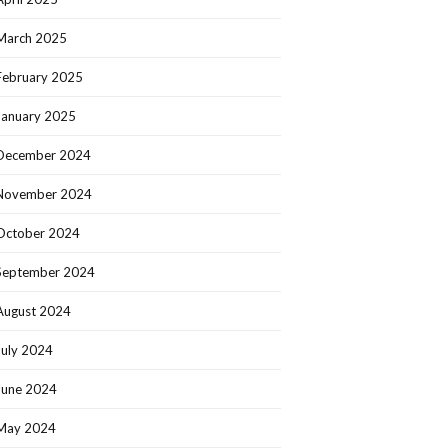
March 2025
February 2025
January 2025
December 2024
November 2024
October 2024
September 2024
August 2024
July 2024
June 2024
May 2024