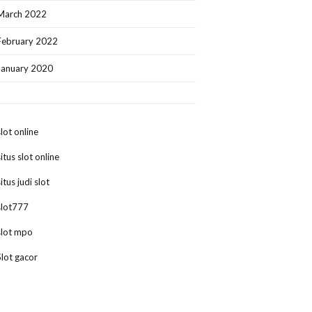
March 2022
February 2022
January 2020
slot online
situs slot online
situs judi slot
slot777
slot mpo
Slot gacor