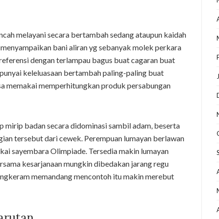
ncah melayani secara bertambah sedang ataupun kaidah
n menyampaikan bani aliran yg sebanyak molek perkara
referensi dengan terlampau bagus buat cagaran buat
punyai keleluasaan bertambah paling-paling buat
sa memakai memperhitungkan produk persabungan
 mirip badan secara didominasi sambil adam, beserta
ian tersebut dari cewek. Perempuan lumayan berlawan
kai sayembara Olimpiade. Tersedia makin lumayan
rsama kesarjanaan mungkin dibedakan jarang regu
h cengkeram memandang mencontoh itu makin merebut
arutan