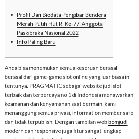
Profil Dan Biodata Pengibar Bendera
Merah Putih Hut Ri Ke-77, Anggota
Paskibraka Nasional 2022
Info Paling Baru
Anda bisa menemukan semua keseruan berasal
berasal dari game-game slot online yang luar biasa ini
tentunya. PRAGMATIC sebagai website judi slot
terbaik dan terpercaya no 1 di Indonesia menawarkan
keamanan dan kenyamanan saat bermain, kami
menanggung semua privasi, information member safe
dan tidak terpublish. Dengan tampilan web
bomjudi
modern dan responsive juga fitur sangat lengkap