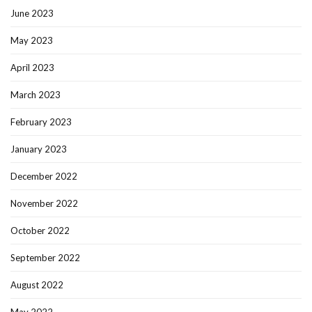
June 2023
May 2023
April 2023
March 2023
February 2023
January 2023
December 2022
November 2022
October 2022
September 2022
August 2022