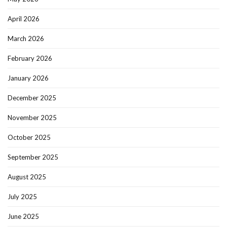
April 2026
March 2026
February 2026
January 2026
December 2025
November 2025
October 2025
September 2025
August 2025
July 2025
June 2025