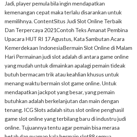
Jadi, player pemula bila ingin mendapatkan
kemenangan cepat maka terlalu disarankan untuk
memilihnya. ContentSitus Judi Slot Online Terbaik
Dan Terpercaya 2021Contoh Teks Amanat Pembina
Upacara HUT RI 17 Agustus, Kata Sambutan Acara
Kemerdekaan IndonesiaBermain Slot Online di Malam
Hari Permainan judi slot adalah di antara game online
yang mudah untuk dimainkan apalagi pemain tideak
butuh bermacam trik atau keahlian khusus untuk
menang waktu bermain slot game online. Untuk
mendapatkan jackpot yang besar, yang pemain
butuhkan adalah berkelanjutan dan main dengan
tenang. ICG Slots adalah situs slot online penghasil
game slot online yang terbilang baru di industru judi
online. Tujuannya tentu agar pemain bisa merasa
betah dan nyaman kala bermain slot88 semua