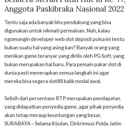
Anggota Paskibraka Nasional 2022
Tentu saja ada banyak bhs pendukung yang bisa
digunakan untuk nikmati permainan. Nah, kalau
ngomongin developer web slot deposit pulsa ini tentu
bukan suatu hal yang asing kan? Banyak orang yang
menikan game teranyar yang dirilis oleh PG Soft, yang
bukan merupakan hal baru. Para pemain pakar slot di
dunia pasti menerapkan semua langkah ini agar
mereka bisa segera slot88 balik modal awal.
Selisih dari persentase RTP merupakan pendapatan
yang didapatkan penyedia game, agar pihak penyedia
akan tetap meraup keuntungan yang besar.
SURABAYA – Selama 8 bulan, Dirkrimsus Polda Jatim