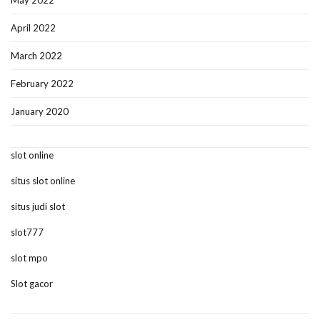
May 2022
April 2022
March 2022
February 2022
January 2020
slot online
situs slot online
situs judi slot
slot777
slot mpo
Slot gacor