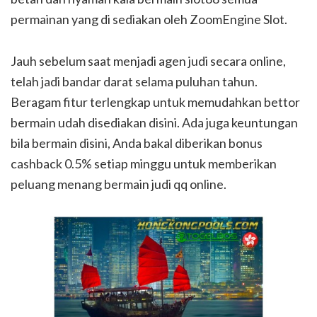
permainan yang di sediakan oleh ZoomEngine Slot.
Jauh sebelum saat menjadi agen judi secara online,
telah jadi bandar darat selama puluhan tahun.
Beragam fitur terlengkap untuk memudahkan bettor
bermain udah disediakan disini. Ada juga keuntungan
bila bermain disini, Anda bakal diberikan bonus
cashback 0.5% setiap minggu untuk memberikan
peluang menang bermain judi qq online.