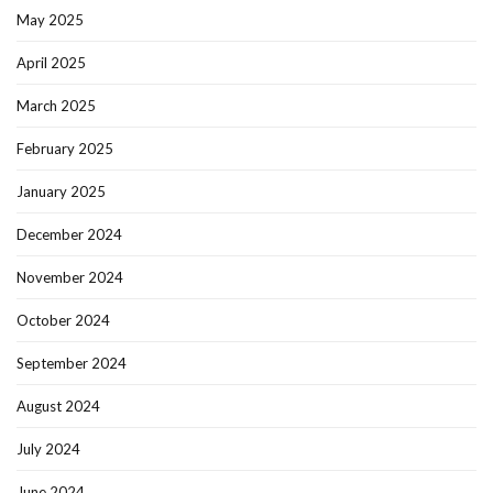
May 2025
April 2025
March 2025
February 2025
January 2025
December 2024
November 2024
October 2024
September 2024
August 2024
July 2024
June 2024