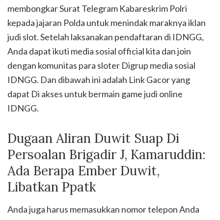
membongkar Surat Telegram Kabareskrim Polri
kepada jajaran Polda untuk menindak maraknya iklan
judi slot. Setelah laksanakan pendaftaran di IDNGG,
Anda dapat ikuti media sosial official kita dan join
dengan komunitas para sloter Digrup media sosial
IDNGG. Dan dibawah ini adalah Link Gacor yang
dapat Di akses untuk bermain game judi online
IDNGG.
Dugaan Aliran Duwit Suap Di
Persoalan Brigadir J, Kamaruddin:
Ada Berapa Ember Duwit,
Libatkan Ppatk
Anda juga harus memasukkan nomor telepon Anda