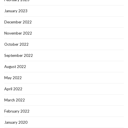
January 2023
December 2022
November 2022
October 2022
September 2022
August 2022
May 2022
April 2022
March 2022
February 2022
January 2020