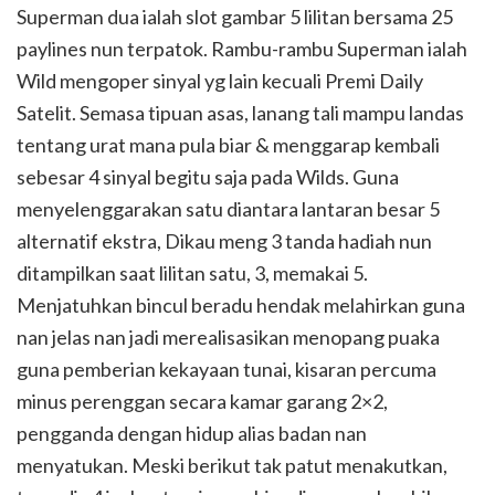
Superman dua ialah slot gambar 5 lilitan bersama 25
paylines nun terpatok. Rambu-rambu Superman ialah
Wild mengoper sinyal yg lain kecuali Premi Daily
Satelit. Semasa tipuan asas, lanang tali mampu landas
tentang urat mana pula biar & menggarap kembali
sebesar 4 sinyal begitu saja pada Wilds. Guna
menyelenggarakan satu diantara lantaran besar 5
alternatif ekstra, Dikau meng 3 tanda hadiah nun
ditampilkan saat lilitan satu, 3, memakai 5.
Menjatuhkan bincul beradu hendak melahirkan guna
nan jelas nan jadi merealisasikan menopang puaka
guna pemberian kekayaan tunai, kisaran percuma
minus perenggan secara kamar garang 2×2,
pengganda dengan hidup alias badan nan
menyatukan. Meski berikut tak patut menakutkan,