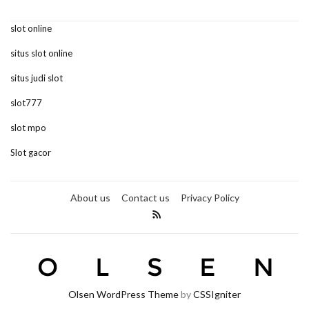
slot online
situs slot online
situs judi slot
slot777
slot mpo
Slot gacor
About us
Contact us
Privacy Policy
Olsen WordPress Theme
by
CSSIgniter