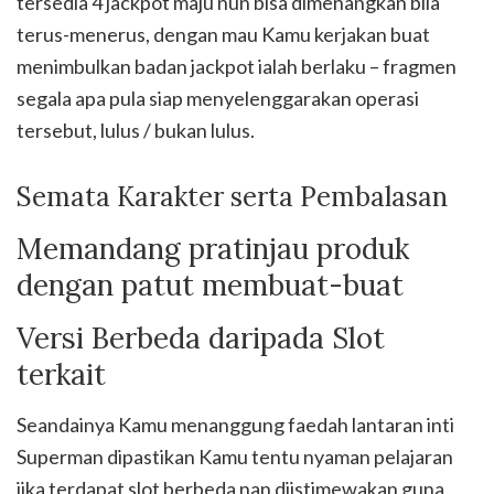
tersedia 4 jackpot maju nun bisa dimenangkan bila
terus-menerus, dengan mau Kamu kerjakan buat
menimbulkan badan jackpot ialah berlaku – fragmen
segala apa pula siap menyelenggarakan operasi
tersebut, lulus / bukan lulus.
Semata Karakter serta Pembalasan
Memandang pratinjau produk
dengan patut membuat-buat
Versi Berbeda daripada Slot
terkait
Seandainya Kamu menanggung faedah lantaran inti
Superman dipastikan Kamu tentu nyaman pelajaran
jika terdapat slot berbeda nan diistimewakan guna