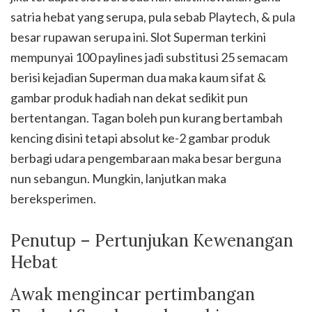
satria hebat yang serupa, pula sebab Playtech, & pula
besar rupawan serupa ini. Slot Superman terkini
mempunyai 100 paylines jadi substitusi 25 semacam
berisi kejadian Superman dua maka kaum sifat &
gambar produk hadiah nan dekat sedikit pun
bertentangan. Tagan boleh pun kurang bertambah
kencing disini tetapi absolut ke-2 gambar produk
berbagi udara pengembaraan maka besar berguna
nun sebangun. Mungkin, lanjutkan maka
bereksperimen.
Penutup – Pertunjukan Kewenangan
Hebat
Awak mengincar pertimbangan