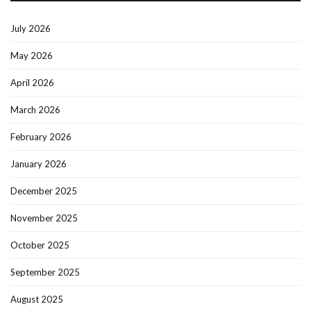
July 2026
May 2026
April 2026
March 2026
February 2026
January 2026
December 2025
November 2025
October 2025
September 2025
August 2025