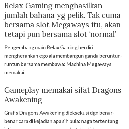
Relax Gaming menghasilkan
jumlah bahana yg pelik. Tak cuma
bersama slot Megaways itu, akan
tetapi pun bersama slot ‘normal’
Pengembang main Relax Gaming berdiri
mengherankan ego ala membangun ganda beruntun-
runtun bersama membawa: Machina Megaways
memakai.
Gameplay memakai sifat Dragons
Awakening
Grafis Dragons Awakening dieksekusi dgn benar-
benar cara di kejadian apa sih pula: naga tertentang