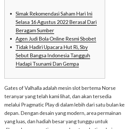
Simak Rekomendasi Saham Hari Ini
Selasa 16 Agustus 2022 Berasal Dari
Beragam Sumber
Agen Judi Bola Online Resmi Sbobet
Tidak Hadiri Upacara Hut Ri, Sby
Sebut Bangsa Indonesia Tangguh
Hadapi Tsunami Dan Gempa
Gates of Valhalla adalah mesin slot bertema Norse
teranyar yang telah kami lihat, dan akan tersedia
melalui Pragmatic Play di dalam lebih dari satu bulan ke
depan. Dengan desain yang modern, area permainan
yang luas, dan hadiah besar yang tunggu untuk