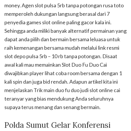
money. Agen slot pulsa 5rb tanpa potongan rusa toto
memperoleh dukungan langsung berasal dari 7
penyedia games slot online paling gacor kala ini.
Sehingga anda miliki banyak alternatif permainan yang
dapat anda pilih dan bermain bersama leluasa untuk
raih kemenangan bersama mudah melalui link resmi
slot depo pulsa 5rb – 10 rb tanpa potongan. Disaat
awal kali mau memainkan Slot Duo Fu Duo Cai
diwajibkan player lihat coba room bersama dengan 1
kali spin dan juga bid rendah. Adapun artikel kita ini
menjelaskan Trik main duo fu duo judi slot online cai
teranyar yang bias mendukung Anda seluruhnya
supaya terus menang dan senang bermain.
Polda Sumut Gelar Konferensi