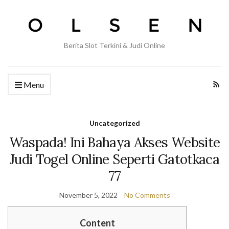
Berita Slot Terkini & Judi Online
Menu
Uncategorized
Waspada! Ini Bahaya Akses Website
Judi Togel Online Seperti Gatotkaca
77
November 5, 2022
No Comments
Content