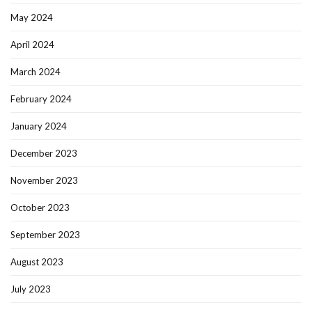
May 2024
April 2024
March 2024
February 2024
January 2024
December 2023
November 2023
October 2023
September 2023
August 2023
July 2023