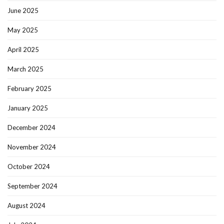
June 2025
May 2025
April 2025
March 2025
February 2025
January 2025
December 2024
November 2024
October 2024
September 2024
August 2024