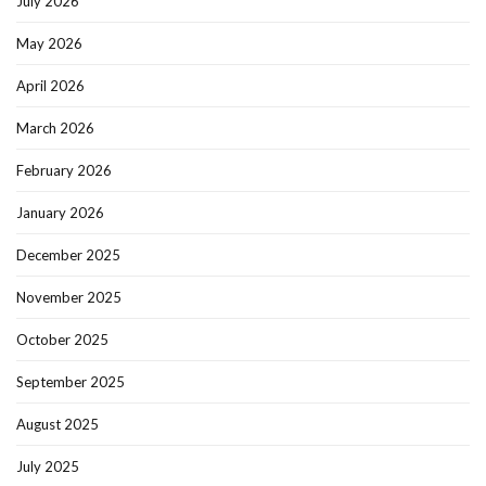
July 2026
May 2026
April 2026
March 2026
February 2026
January 2026
December 2025
November 2025
October 2025
September 2025
August 2025
July 2025