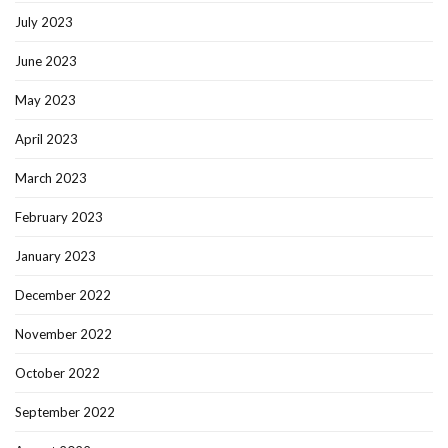
July 2023
June 2023
May 2023
April 2023
March 2023
February 2023
January 2023
December 2022
November 2022
October 2022
September 2022