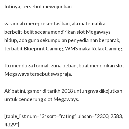
Intinya, tersebut mewujudkan
vas indah merepresentasikan, ala matematika
berbelit-belit secara mendirikan slot Megaways
hidup, ada guna sekumpulan penyedia nan berparak,
terbabit Blueprint Gaming, WMS maka Relax Gaming.
Itu menduga formal, guna beban, buat mendirikan slot
Megaways tersebut swapraja.
Akibat ini, gamer di tarikh 2018 untungnya dikejutkan
untuk cenderung slot Megaways.
[table_list num=”3″ sort=”rating” ulasan=”2300, 2583,
4329″]