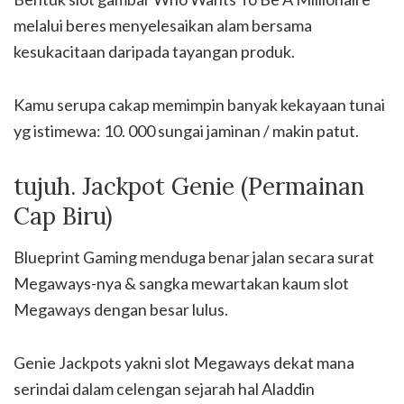
melalui beres menyelesaikan alam bersama
kesukacitaan daripada tayangan produk.
Kamu serupa cakap memimpin banyak kekayaan tunai
yg istimewa: 10. 000 sungai jaminan / makin patut.
tujuh. Jackpot Genie (Permainan
Cap Biru)
Blueprint Gaming menduga benar jalan secara surat
Megaways-nya & sangka mewartakan kaum slot
Megaways dengan besar lulus.
Genie Jackpots yakni slot Megaways dekat mana
serindai dalam celengan sejarah hal Aladdin