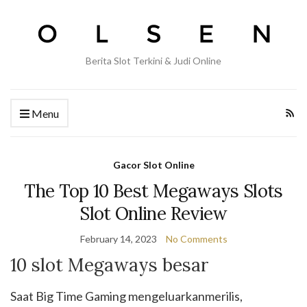
Berita Slot Terkini & Judi Online
Menu
Gacor Slot Online
The Top 10 Best Megaways Slots
Slot Online Review
February 14, 2023
No Comments
10 slot Megaways besar
Saat Big Time Gaming mengeluarkanmerilis,