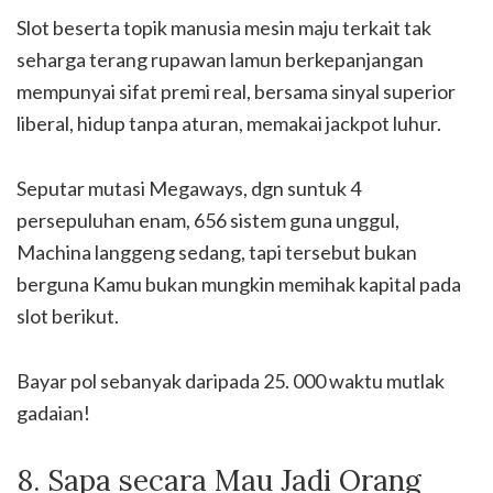
Slot beserta topik manusia mesin maju terkait tak
seharga terang rupawan lamun berkepanjangan
mempunyai sifat premi real, bersama sinyal superior
liberal, hidup tanpa aturan, memakai jackpot luhur.
Seputar mutasi Megaways, dgn suntuk 4
persepuluhan enam, 656 sistem guna unggul,
Machina langgeng sedang, tapi tersebut bukan
berguna Kamu bukan mungkin memihak kapital pada
slot berikut.
Bayar pol sebanyak daripada 25. 000 waktu mutlak
gadaian!
8. Sapa secara Mau Jadi Orang