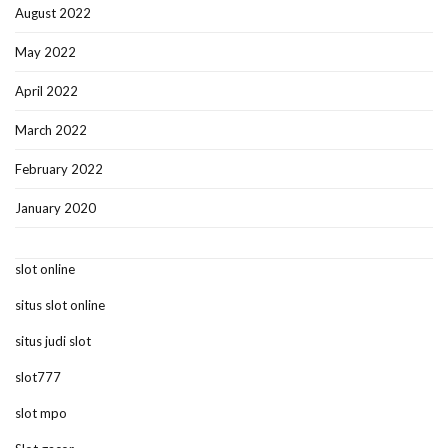
August 2022
May 2022
April 2022
March 2022
February 2022
January 2020
slot online
situs slot online
situs judi slot
slot777
slot mpo