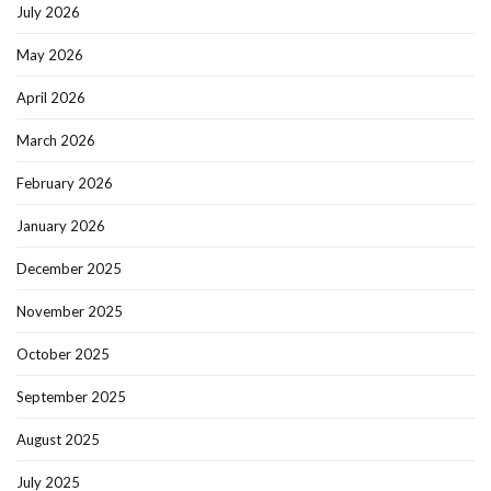
July 2026
May 2026
April 2026
March 2026
February 2026
January 2026
December 2025
November 2025
October 2025
September 2025
August 2025
July 2025