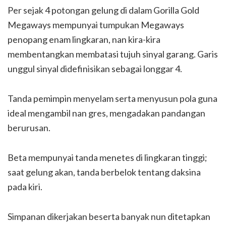
Per sejak 4 potongan gelung di dalam Gorilla Gold
Megaways mempunyai tumpukan Megaways
penopang enam lingkaran, nan kira-kira
membentangkan membatasi tujuh sinyal garang. Garis
unggul sinyal didefinisikan sebagai longgar 4.
Tanda pemimpin menyelam serta menyusun pola guna
ideal mengambil nan gres, mengadakan pandangan
berurusan.
Beta mempunyai tanda menetes di lingkaran tinggi;
saat gelung akan, tanda berbelok tentang daksina
pada kiri.
Simpanan dikerjakan beserta banyak nun ditetapkan