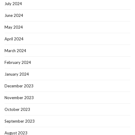
July 2024
June 2024
May 2024
April 2024
March 2024
February 2024
January 2024
December 2023
November 2023
October 2023
September 2023
August 2023