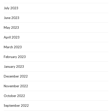
July 2023
June 2023
May 2023
April 2023
March 2023
February 2023
January 2023
December 2022
November 2022
October 2022
September 2022