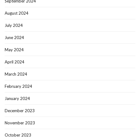
September 2024
August 2024
July 2024
June 2024
May 2024
April 2024
March 2024
February 2024
January 2024
December 2023
November 2023
October 2023