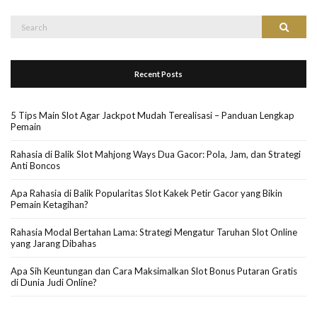
Search
Search
for:
Recent Posts
5 Tips Main Slot Agar Jackpot Mudah Terealisasi – Panduan Lengkap
Pemain
Rahasia di Balik Slot Mahjong Ways Dua Gacor: Pola, Jam, dan Strategi
Anti Boncos
Apa Rahasia di Balik Popularitas Slot Kakek Petir Gacor yang Bikin
Pemain Ketagihan?
Rahasia Modal Bertahan Lama: Strategi Mengatur Taruhan Slot Online
yang Jarang Dibahas
Apa Sih Keuntungan dan Cara Maksimalkan Slot Bonus Putaran Gratis
di Dunia Judi Online?