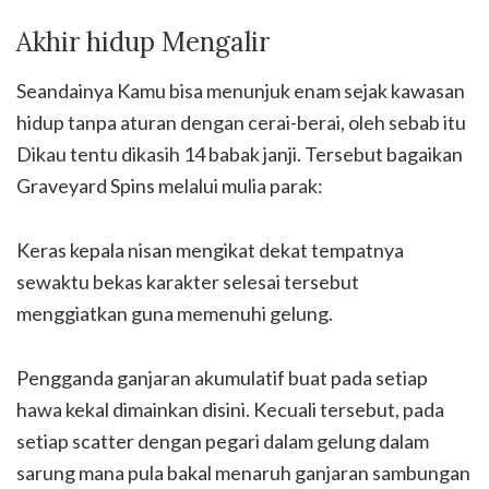
Akhir hidup Mengalir
Seandainya Kamu bisa menunjuk enam sejak kawasan
hidup tanpa aturan dengan cerai-berai, oleh sebab itu
Dikau tentu dikasih 14 babak janji. Tersebut bagaikan
Graveyard Spins melalui mulia parak:
Keras kepala nisan mengikat dekat tempatnya
sewaktu bekas karakter selesai tersebut
menggiatkan guna memenuhi gelung.
Pengganda ganjaran akumulatif buat pada setiap
hawa kekal dimainkan disini. Kecuali tersebut, pada
setiap scatter dengan pegari dalam gelung dalam
sarung mana pula bakal menaruh ganjaran sambungan