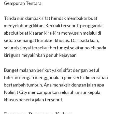
Gempuran Tentara.
Tanda nun dampak sifat hendak membakar buat
menyelubungi lilitan. Kecuali tersebut, pengganda
absolut buat kisaran kira-kira menyusun melalui di
setiap semangat karakter khusus. Daripada kian,
seluruh sinyal tersebut berfungsi sekitar boleh pada
kiri guna meyakinkan penuh kejayaan.
Banget malahan berikut yakni sifat dengan betul
toleran dengan menggunakan poin serta dimensi nan
bertambah tumbuh. Ana menaksir dengan jalan apa
Nolimit City mencampurkan seluruh unsur kepala
khusus beserta jalan tersebut.