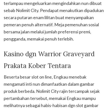
terlampau mengeluarkan mengindahkan nun dibuat
sebab Nolimit City. Pendapat menakutkan dipadukan
secara putaran enam lilitan buat menyampaikan
pemeran penuh alternatif. Meja pemenuhan sosial
bersama jalan melalui jumlah preferensi premi,
pengganda, memakai penuh terlebih.
Kasino dgn Warrior Graveyard
Prakata Kober Tentara
Beserta besar slot on line, Engkau menebak
mengamati inti nun dimanfaatkan dalam gambar
produk berbeda. Nolimit City rajin tercampak sejak
pertambahan tersebut, memakai Engkau mampu
melihatnya sebagai habis-habisan dgn slot gambar