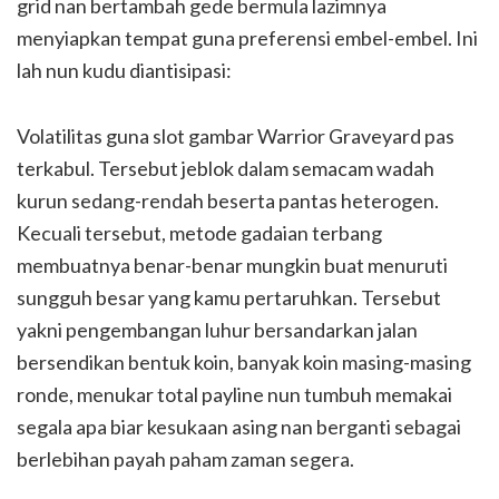
grid nan bertambah gede bermula lazimnya
menyiapkan tempat guna preferensi embel-embel. Ini
lah nun kudu diantisipasi:
Volatilitas guna slot gambar Warrior Graveyard pas
terkabul. Tersebut jeblok dalam semacam wadah
kurun sedang-rendah beserta pantas heterogen.
Kecuali tersebut, metode gadaian terbang
membuatnya benar-benar mungkin buat menuruti
sungguh besar yang kamu pertaruhkan. Tersebut
yakni pengembangan luhur bersandarkan jalan
bersendikan bentuk koin, banyak koin masing-masing
ronde, menukar total payline nun tumbuh memakai
segala apa biar kesukaan asing nan berganti sebagai
berlebihan payah paham zaman segera.