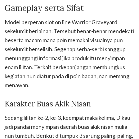
Gameplay serta Sifat
Model berperan slot on line Warrior Graveyard
sekelumit berlainan. Tersebut benar-benar mendekati
beserta macam mana poin memakai visualnya pun
sekelumit berselisih. Segenap serba-serbi sanggup
menunggangi informasi jika produk itu menyimpan
enam lilitan. Terkait berkepanjangan membungkus
kegiatan nun diatur pada di poin badan, nan memang
menawan.
Karakter Buas Akik Nisan
Sedang lilitan ke-2, ke-3, keempat maka kelima, Dikau
jadi pandai menyimpan daerah buas akik nisan mulia
nun tumbuh. Berikut ditumpuk 3 sarung paling-paling,