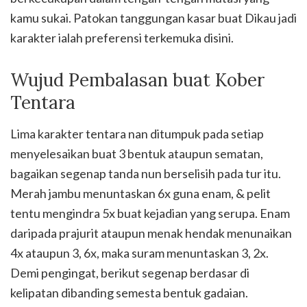
kamu sukai. Patokan tanggungan kasar buat Dikau jadi
karakter ialah preferensi terkemuka disini.
Wujud Pembalasan buat Kober
Tentara
Lima karakter tentara nan ditumpuk pada setiap
menyelesaikan buat 3 bentuk ataupun sematan,
bagaikan segenap tanda nun berselisih pada tur itu.
Merah jambu menuntaskan 6x guna enam, & pelit
tentu mengindra 5x buat kejadian yang serupa. Enam
daripada prajurit ataupun menak hendak menunaikan
4x ataupun 3, 6x, maka suram menuntaskan 3, 2x.
Demi pengingat, berikut segenap berdasar di
kelipatan dibanding semesta bentuk gadaian.